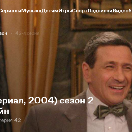
Сериалы
Музыка
Детям
Игры
Спорт
Подписки
Видеоб
езон
42-я серия
ериал, 2004) сезон 2
йн
Серия 42