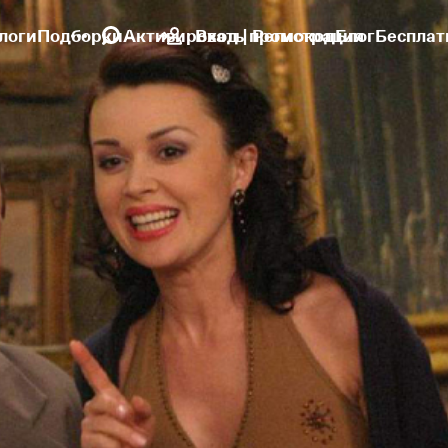
логи
Подборки
Активировать промокод
Вход | Регистрация
Блог
Бесплат