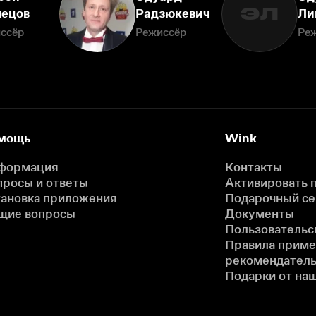
ЭЛ
нецов
Радзюкевич
Ли
ссёр
Режиссёр
Ре
мощь
Wink
формация
Контакты
просы и ответы
Активировать 
тановка приложения
Подарочный с
щие вопросы
Документы
Пользовательс
Правила прим
рекомендатель
Подарки от на