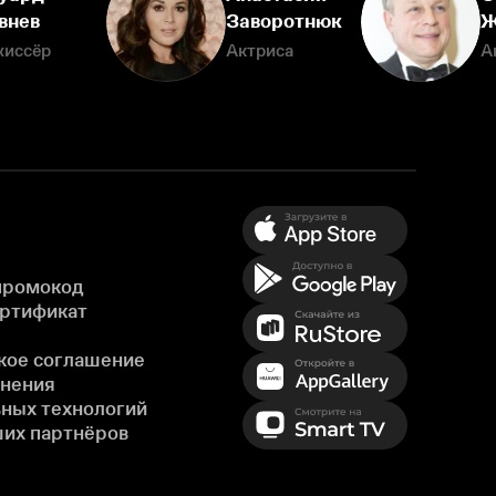
внев
Заворотнюк
Ж
жиссёр
Актриса
А
промокод
ертификат
кое соглашение
енения
ных технологий
ших партнёров