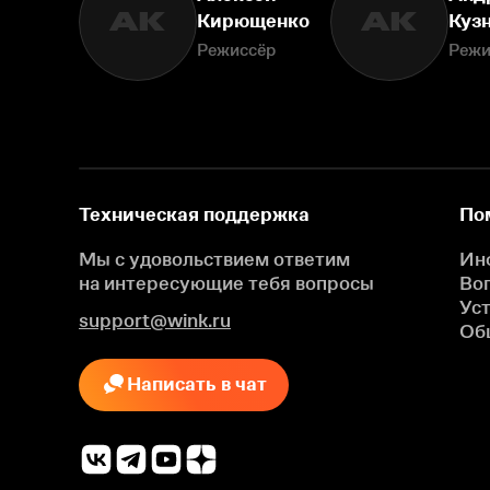
АК
АК
Кирющенко
Куз
Режиссёр
Режи
Техническая поддержка
По
Мы с удовольствием ответим
Ин
на интересующие
тебя вопросы
Во
Ус
support@wink.ru
Об
Написать в чат