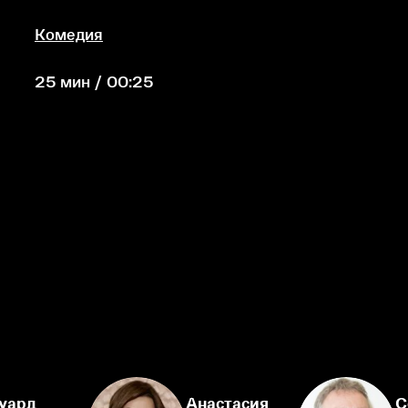
Комедия
25 мин / 00:25
уард
Анастасия
С