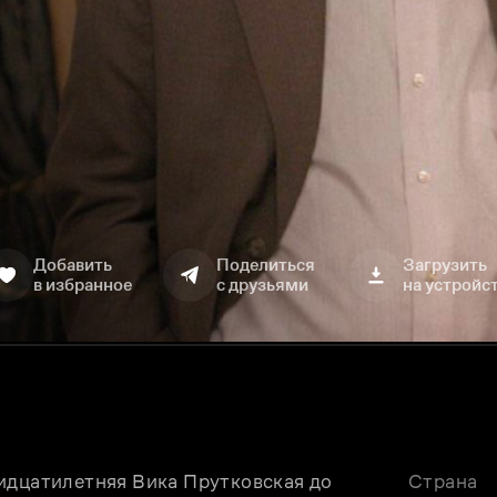
Добавить
Поделиться
Загрузить
в избранное
с друзьями
на устройс
идцатилетняя Вика Прутковская до 
Страна