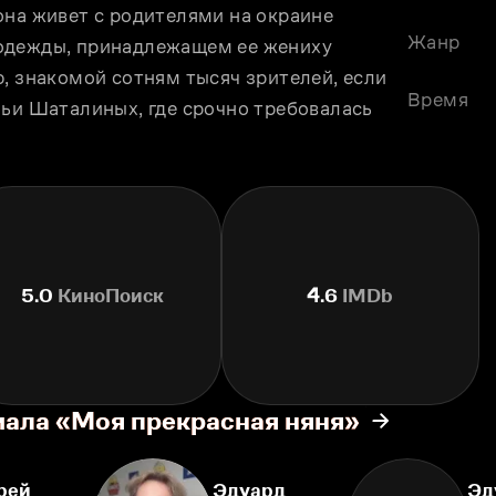
на живет с родителями на окраине 
Жанр
одежды, принадлежащем ее жениху 
, знакомой сотням тысяч зрителей, если 
Время
ьи Шаталиных, где срочно требовалась 
5.0
КиноПоиск
4.6
IMDb
иала «Моя прекрасная няня»
рей
Эдуард
Эд