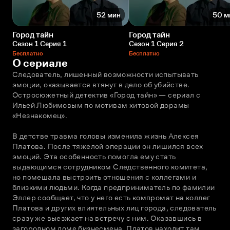
52 мин
50 м
Город тайн
Город тайн
Сезон 1 Серия 1
Сезон 1 Серия 2
Бесплатно
Бесплатно
О сериале
Следователь, лишенный возможности испытывать 
эмоции, оказывается втянут в дело об убийстве. 
Остросюжетный детектив «Город тайн» — сериал с 
Ильей Любимовым по мотивам хитовой дорамы 
«Незнакомец».
В детстве травма головы изменила жизнь Алексея 
Платова. После тяжелой операции он лишился всех 
эмоций. Эта особенность помогла ему стать 
выдающимся сотрудником Следственного комитета, 
но помешала выстроить отношения с коллегами и 
близкими людьми. Когда предприниматель по фамилии 
Эллер сообщает, что у него есть компромат на коллег 
Платова и других влиятельных лиц города, следователь 
сразу же выезжает на встречу с ним. Оказавшись в 
загородном доме бизнесмена, Платов находит там 