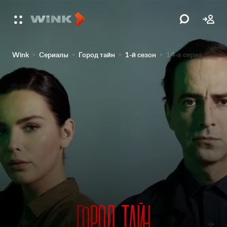
Wink
Сериалы
Город тайн
1-й сезон
14-я серия