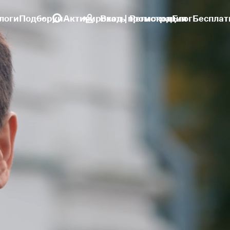
логи
Подборки
Активировать промокод
Вход | Регистрация
Блог
Бесплат