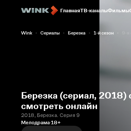
Главная
ТВ-каналы
Фильмы
Wink
Сериалы
Березка
1-й сезон
9-я
Березка (сериал, 2018) 
смотреть онлайн
2018, Березка. Серия 9
Мелодрама
18+