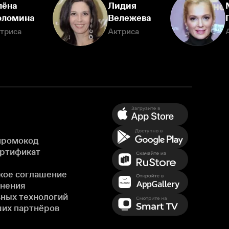
лёна
Лидия
оломина
Вележева
триса
Актриса
промокод
ертификат
кое соглашение
енения
ных технологий
ших партнёров