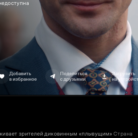
 недоступна
Добавить
Поделиться
Загрузить
в избранное
с друзьями
на устройс
аживает зрителей диковинным «плывущим» 
Страна