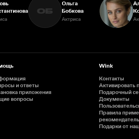
овь
Ольга
А
ОБ
стантинова
Бобкова
К
иса
Актриса
Ак
мощь
Wink
формация
Контакты
просы и ответы
Активировать 
тановка приложения
Подарочный с
щие вопросы
Документы
Пользовательс
Правила прим
рекомендатель
Подарки от на