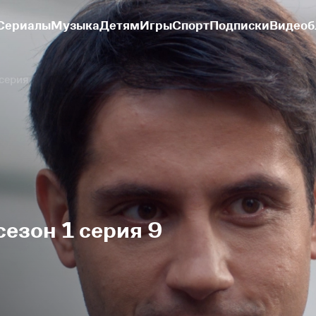
Сериалы
Музыка
Детям
Игры
Спорт
Подписки
Видеоб
 серия
сезон 1 серия 9