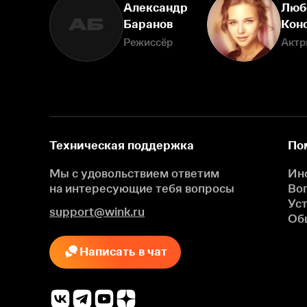
Александр
Люб
АБ
Баранов
Кон
Режиссёр
Актр
Техническая поддержка
По
Мы с удовольствием ответим
Ин
на интересующие
тебя вопросы
Во
Ус
support@wink.ru
Об
Написать в чат