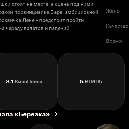
ки стоят на месте, а сцена под ними 
Жанр
рзкой провинциалке Варе, амбициозной 
сквичке Лене - предстоит пройти 
Качество
на череду взлeтов и падений.
Время
8.1
КиноПоиск
5.9
IMDb
иала «Березка»