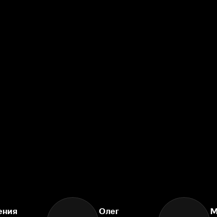
ения
Олег
М