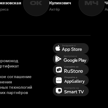
ОК
МЧ
жезовская
Куликович
Ч
триса
Актёр
А
промокод
ертификат
кое соглашение
енения
ных технологий
ших партнёров