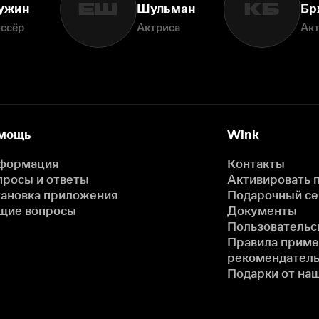
ЕШ
КБ
ужин
Шульман
Бр
ссёр
Актриса
Ак
мощь
Wink
формация
Контакты
просы и ответы
Активировать 
тановка приложения
Подарочный с
щие вопросы
Документы
Пользовательс
Правила прим
рекомендатель
Подарки от на