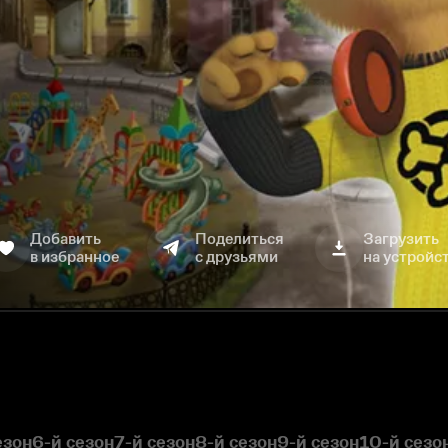
Добавить
Поделиться
Загрузить
в избранное
с друзьями
на устройс
езон
6-й сезон
7-й сезон
8-й сезон
9-й сезон
10-й сезо