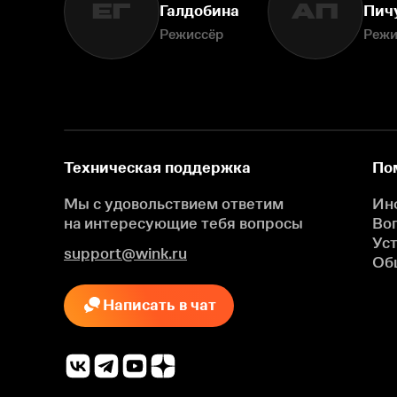
ЕГ
АП
Галдобина
Пич
Режиссёр
Режи
Техническая поддержка
По
Мы с удовольствием ответим
Ин
на интересующие
тебя вопросы
Во
Ус
support@wink.ru
Об
Написать в чат