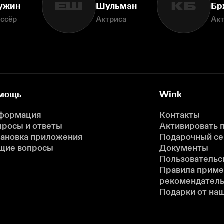
ЕШ
КБ
ужин
Шульман
Бр
ссёр
Актриса
Ак
мощь
Wink
формация
Контакты
просы и ответы
Активировать 
тановка приложения
Подарочный с
щие вопросы
Документы
Пользовательс
Правила прим
рекомендатель
Подарки от на