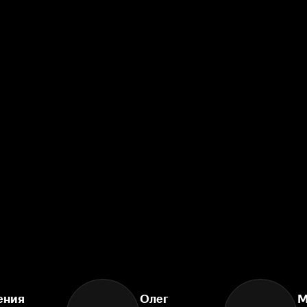
ения
Олег
М