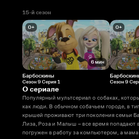
15-й сезон
0+
0+
6 мин
Барбоскины
Барбоскин
Сезон 9 Серия 1
Сезон 9 Сер
О сериале
Популярный мультсериал о собаках, которые
как люди. В обычном собачьем городе, в т
крышей проживают три поколения семьи Ба
Лиза, Роза и Малыш – всe время попадают 
погружен в работу за компьютером, а мама