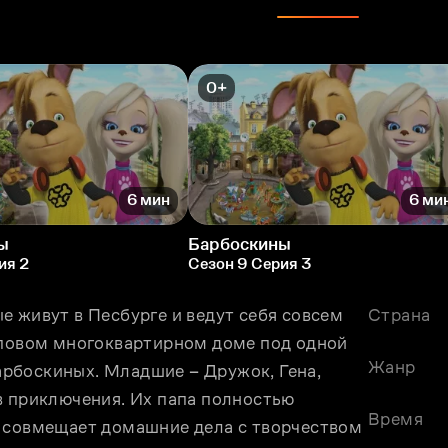
0+
6 мин
6 ми
ы
Барбоскины
ия 2
Сезон 9 Серия 3
 живут в Песбурге и ведут себя совсем 
Страна
иповом многоквартирном доме под одной 
Жанр
рбоскиных. Младшие – Дружок, Гена, 
в приключения. Их папа полностью 
Время
 совмещает домашние дела с творчеством 