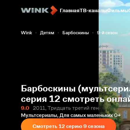
Главная
ТВ-каналы
Фильмы
Wink
Детям
Барбоскины
9-й сезон
Т
Барбоскины (мультсериа
серия 12 смотреть онла
9.0
2011, Тридцать третий ген
Мультсериалы, Для самых маленьких
0+
Смотреть 12 серию 9 сезона