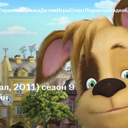
Сериалы
Музыка
Детям
Игры
Спорт
Подписки
Видеоб
ридцать третий ген
л, 2011) сезон 9
йн