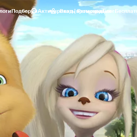
логи
Подборки
Активировать промокод
Вход | Регистрация
Блог
Бесплат