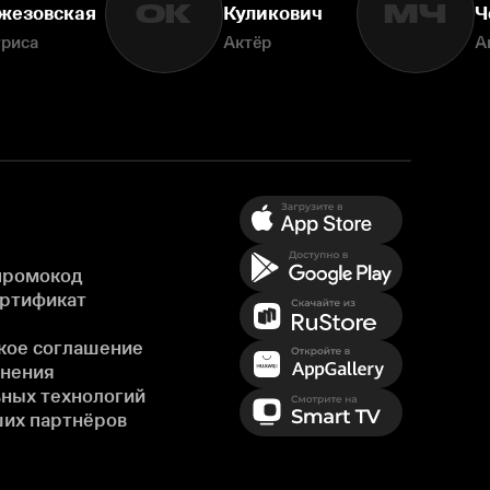
ОК
МЧ
жезовская
Куликович
Ч
триса
Актёр
А
промокод
ертификат
кое соглашение
енения
ных технологий
ших партнёров