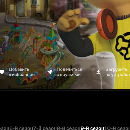
Добавить
Поделиться
Загрузить
в избранное
с друзьями
на устройс
езон
6-й сезон
7-й сезон
8-й сезон
9-й сезон
10-й сезо