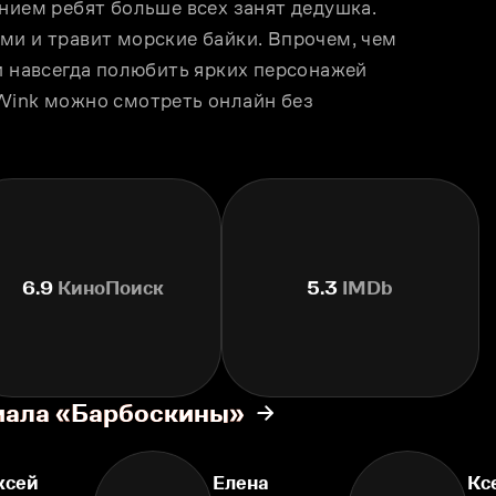
нием ребят больше всех занят дедушка. 
ми и травит морские байки. Впрочем, чем 
и навсегда полюбить ярких персонажей 
Wink можно смотреть онлайн без 
6.9
КиноПоиск
5.3
IMDb
риала «Барбоскины»
ксей
Елена
Кс