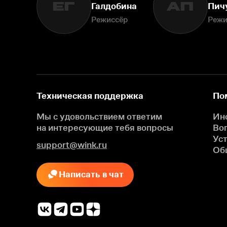
ЕГ
АП
Галдобина
Пич
Режиссёр
Режи
Техническая поддержка
По
Мы с удовольствием ответим
Ин
на интересующие
тебя вопросы
Во
Ус
support@wink.ru
Об
Написать в чат