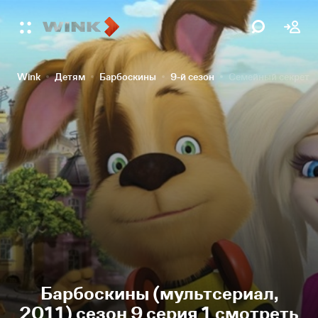
Wink
Детям
Барбоскины
9-й сезон
Семейный секрет
Барбоскины (мультсериал,
2011) сезон 9 серия 1 смотреть