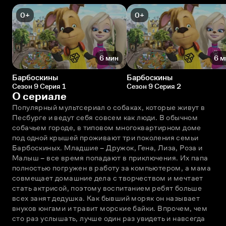
0+
0+
6 мин
6 м
Барбоскины
Барбоскины
Сезон 9 Серия 1
Сезон 9 Серия 2
О сериале
Популярный мультсериал о собаках, которые живут в 
Песбурге и ведут себя совсем как люди. В обычном 
собачьем городе, в типовом многоквартирном доме 
под одной крышей проживают три поколения семьи 
Барбоскиных. Младшие – Дружок, Гена, Лиза, Роза и 
Малыш – всe время попадают в приключения. Их папа 
полностью погружен в работу за компьютером, а мама 
совмещает домашние дела с творчеством и мечтает 
стать актрисой, поэтому воспитанием ребят больше 
всех занят дедушка. Как бывший моряк он называет 
внуков юнгами и травит морские байки. Впрочем, чем 
сто раз услышать, лучше один раз увидеть и навсегда 