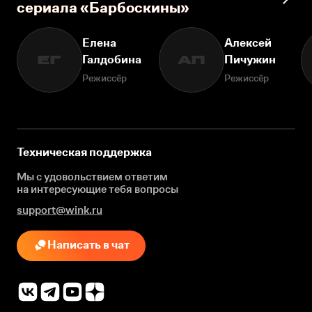
сериала «Барбоскины»
Елена
Алексей
Галдобина
Пичужин
ЕГ
АП
Режиссёр
Режиссёр
Техническая поддержка
Мы с удовольствием ответим
на интересующие
тебя вопросы
support@wink.ru
Написать в чат