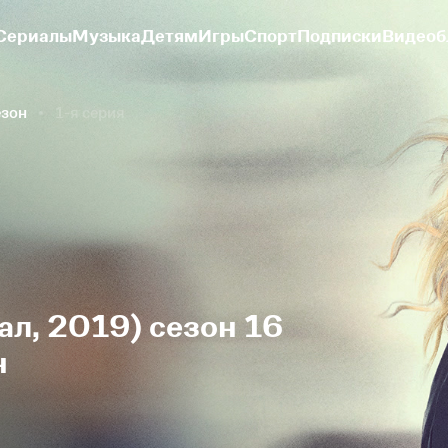
Сериалы
Музыка
Детям
Игры
Спорт
Подписки
Видеоб
езон
1-я серия
ал, 2019) сезон 16
н