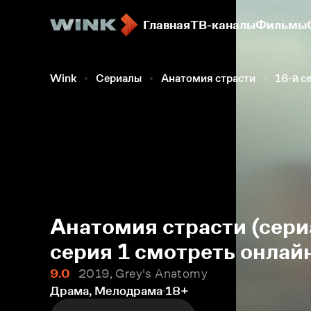
Главная
ТВ-каналы
Фильмы
Wink
Сериалы
Анатомия страсти
16-й с
Анатомия страсти (сери
серия 1 смотреть онлай
9.0
2019, Grey's Anatomy
Драма, Мелодрама
18+