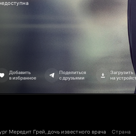
 недоступна
Добавить
Поделиться
Загрузить
в избранное
с друзьями
на устройс
г Мередит Грей, дочь известного врача 
Страна