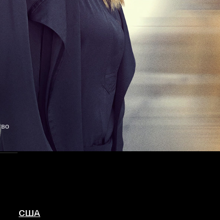
тво
США