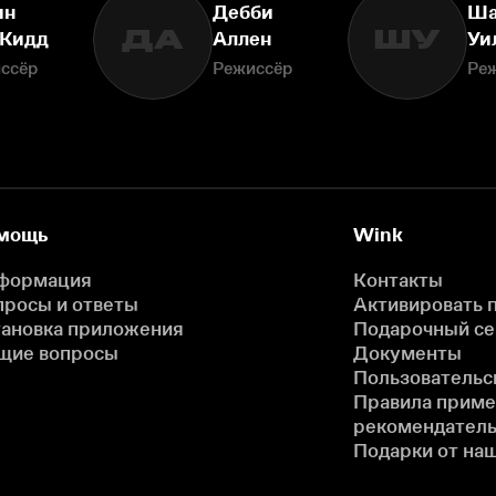
ин
Дебби
Ша
ДА
ШУ
Кидд
Аллен
Уи
ссёр
Режиссёр
Ре
мощь
Wink
формация
Контакты
просы и ответы
Активировать 
тановка приложения
Подарочный с
щие вопросы
Документы
Пользовательс
Правила прим
рекомендатель
Подарки от на