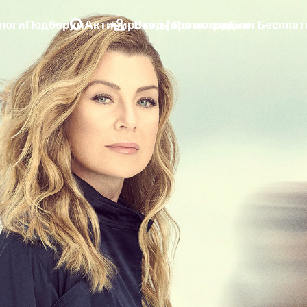
логи
Подборки
Активировать промокод
Вход | Регистрация
Блог
Бесплат