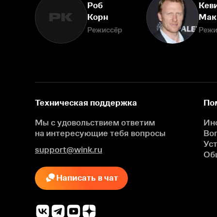
Роб
Кев
РК
Корн
Мак
Режиссёр
Режи
Техническая поддержка
По
Мы с удовольствием ответим
Ин
на интересующие
тебя вопросы
Во
Ус
support@wink.ru
Об
Написать в чат