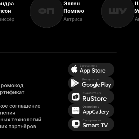
ндра
Эллен
Ш
ЭП
ШУ
лсон
Помпео
У
жиссёр
Актриса
А
промокод
ертификат
кое соглашение
енения
ных технологий
ших партнёров