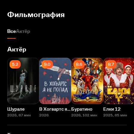
Фильмография
Все
Актёр
Актёр
5.2
9.0
8.6
8.7
Шурале
В Хогвартс я не попал
Буратино
Елки 12
2026
, 87 мин
2026
2026
, 102 мин
2025
, 85 мин