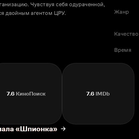
низацию. Чувствуя себя одураченной, 
Жанр
ся двойным агентом ЦРУ.
Качество
Время
7.6
КиноПоиск
7.6
IMDb
риала «Шпионка»