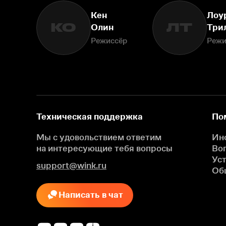
Кен
Лоу
КО
ЛТ
Олин
Три
Режиссёр
Режи
Техническая поддержка
По
Мы с удовольствием ответим
Ин
на интересующие
тебя вопросы
Во
Ус
support@wink.ru
Об
Написать в чат