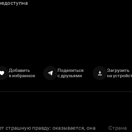
 недоступна
Добавить
Поделиться
Загрузить
в избранное
с друзьями
на устройс
т страшную правду: оказывается, она 
Страна