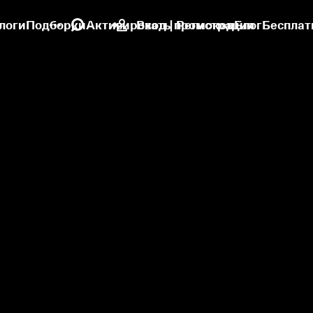
логи
Подборки
Активировать промокод
Вход | Регистрация
Блог
Бесплат