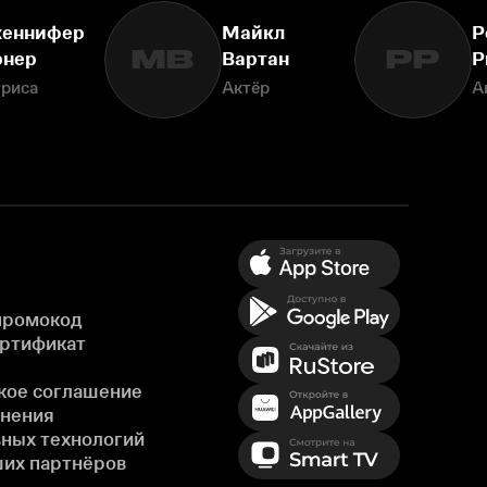
еннифер
Майкл
Р
МВ
РР
рнер
Вартан
Р
триса
Актёр
А
промокод
ертификат
кое соглашение
енения
ных технологий
ших партнёров