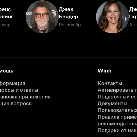
ренс
Джек
Дж
ллинг
Бендер
Га
ссёр
Режиссёр
Ак
мощь
Wink
формация
Контакты
просы и ответы
Активировать 
тановка приложения
Подарочный с
щие вопросы
Документы
Пользовательс
Правила прим
рекомендатель
Подарки от на