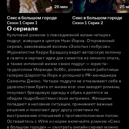
26 мин
25 м
Секс в большом городе
Секс в большом городе
Сезон 1 Серия 1
Сезон 1 Серия 2
О сериале
Культовый ромком о повседневной жизни четырех 
подруг, живущих в центре Нью-Йорка. Откровенный 
сериал, завоевавший восемь «Золотых глобусов». 
Журналистка Кэрри Брэдшоу ведет авторскую колонку 
в газете и черпает идеи для сюжетов из личного опыта, 
а также интимной жизни своих подруг — юриста-
трудоголика Миранды Хоббс, романтичной работницы 
галереи Шарлотты Йорк и успешного PR-менеджера 
Саманты Джонс. Четыре подруги не отказывают себе в 
удовольствии брать от жизни все: они заводят романы, 
покупают брендовую одежду и обувь и делятся за 
обедом подробностями своих интрижек. Женщины 
попадают в неловкие ситуации, принимают важные 
решения и помогают друг другу советами по 
выстраиванию отношений с противоположным полом. 
Оставайтесь с Wink и скорее включайте ромком «Секс 
в большом городе» — смотреть онлайн сериал можно 