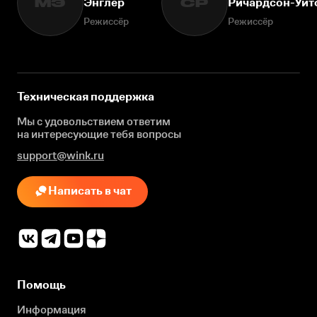
Энглер
Ричардсон-Уи
МЭ
СР
Режиссёр
Режиссёр
Техническая поддержка
Мы с удовольствием ответим
на интересующие
тебя вопросы
support@wink.ru
Написать в чат
Помощь
Информация