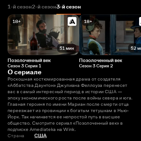
1-й сезон
2-й сезон
3-й сезон
18+
18+
51 мин
52 м
Позолоченный век
Позолоченный век
Сезон 3 Серия 1
Сезон 3 Серия 2
О сериале
Роскошная костюмированная драма от создателя 
«Аббатства Даунтон» Джулиана Феллоуза перенесет 
вас в самый интересный период в истории США — 
эпоху экономического роста после войны севера и юга. 
Главная героиня по имени Мариан после смерти отца 
переезжает из провинции к богатым тетушкам в Нью-
Йорк. Так начинается ее непростой путь в высшее 
общество. Смотрите сериал «Позолоченный век» в 
подписке Amediateka на Wink.
Страна
США