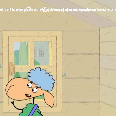
логи
Подборки
Активировать промокод
Вход | Регистрация
Блог
Бесплат