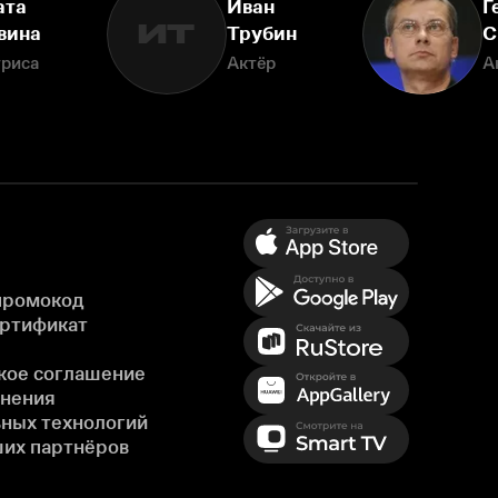
ата
Иван
Г
ИТ
вина
Трубин
С
триса
Актёр
А
промокод
ертификат
кое соглашение
енения
ных технологий
ших партнёров