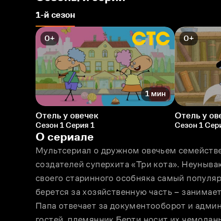
1-й сезон
0+
0+
1 мин
Отель у овечек
Отель у ов
Сезон 1 Серия 1
Сезон 1 Сер
О сериале
Мультсериал о дружном овечьем семействе,
создателей суперхита «Три кота». Неуныва
своего старинного особняка самый популяр
берется за хозяйственную часть – занимает
Папа отвечает за документооборот и админ
гостей, племянник Берти носит их чемоданы