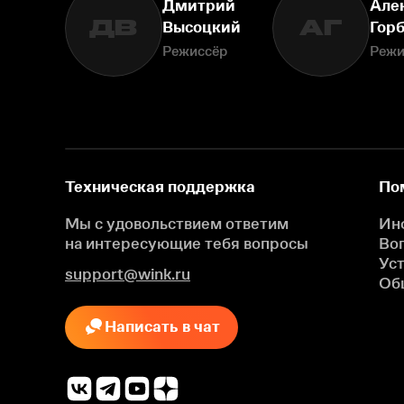
Дмитрий
Але
ДВ
АГ
Высоцкий
Гор
Режиссёр
Режи
Техническая поддержка
По
Мы с удовольствием ответим
Ин
на интересующие
тебя вопросы
Во
Ус
support@wink.ru
Об
Написать в чат