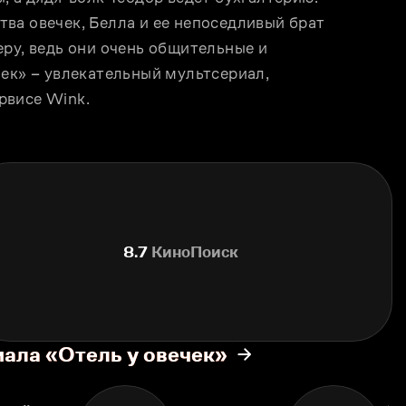
ва овечек, Белла и ее непоседливый брат 
ру, ведь они очень общительные и 
ек» – увлекательный мультсериал, 
рвисе Wink.
8.7
КиноПоиск
иала «Отель у овечек»