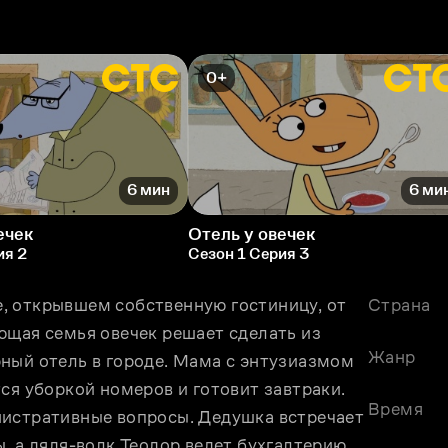
0+
6 мин
6 ми
ечек
Отель у овечек
ия 2
Сезон 1 Серия 3
 открывшем собственную гостиницу, от 
Страна
ющая семья овечек решает сделать из 
Жанр
ный отель в городе. Мама с энтузиазмом 
ся уборкой номеров и готовит завтраки. 
Время
истративные вопросы. Дедушка встречает 
, а дядя-волк Теодор ведет бухгалтерию. 