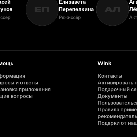
ксей
Елизавета
Аг
ЕП
АЛ
бунов
Перепелкина
Лё
ссёр
Режиссёр
Ак
мощь
Wink
формация
Контакты
просы и ответы
Активировать 
тановка приложения
Подарочный с
щие вопросы
Документы
Пользовательс
Правила прим
рекомендатель
Подарки от на