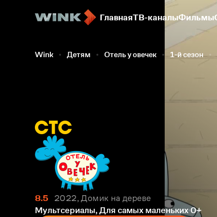
Главная
ТВ-каналы
Фильмы
Wink
Детям
Отель у овечек
1-й сезон
8.5
2022, Домик на дереве
Мультсериалы, Для самых маленьких
0+