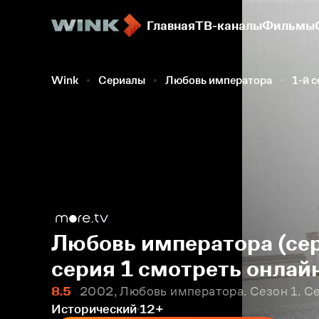
Главная
ТВ-каналы
Фильмы
Wink
Сериалы
Любовь императора
1-й 
Любовь императора (сер
серия 1 смотреть онлай
8.5
2002, Любовь императора. Сезон 1. Се
Исторический
12+