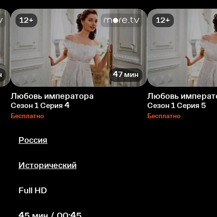
12+
12+
н
47 мин
Любовь императора
Любовь императ
Сезон 1 Серия 4
Сезон 1 Серия 5
Бесплатно
Бесплатно
Россия
Исторический
Full HD
45 мин / 00:45