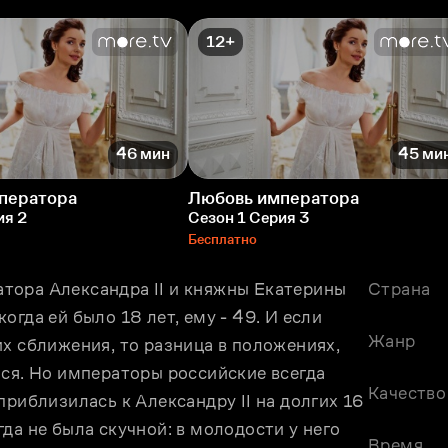
12+
46 мин
45 ми
ператора
Любовь императора
ия 2
Сезон 1 Серия 3
Бесплатно
ора Александра II и княжны Екатерины 
Страна
гда ей было 18 лет, ему - 49. И если 
Жанр
х сближения, то разница в положениях, 
ся. Но императоры российские всегда 
Качество
риблизилась к Александру II на долгих 16 
да не была скучной: в молодости у него 
Время