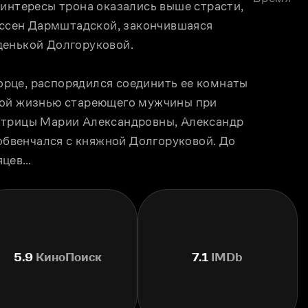
интересы трона оказались выше страсти, 
ессен Дармштадской, закончившаяся 
денькой Долгоруковой.
рце, распорядился соединить ее комнаты 
кой жизнью стареющего мужчины при 
атрицы Марии Александровны, Александр 
 обвенчался с княжной Долгоруковой. До 
яцев…
5.9
КиноПоиск
7.1
IMDb