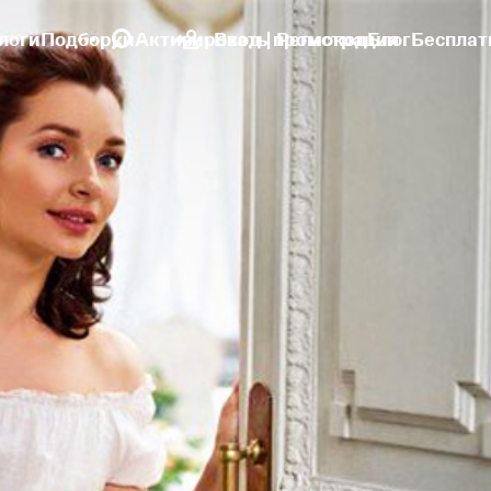
логи
Подборки
Активировать промокод
Вход | Регистрация
Блог
Бесплат