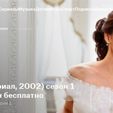
Сериалы
Музыка
Детям
Игры
Спорт
Подписки
Видеоб
сезон
1-я серия
иал, 2002) сезон 1
н бесплатно
рия 1