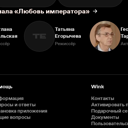
риала «Любовь императора»
тлана
Татьяна
Ге
ТЕ
альская
Егорычева
Та
ссёр
Режиссёр
Ак
мощь
Wink
формация
Контакты
просы и ответы
Активировать 
тановка приложения
Подарочный с
щие вопросы
Документы
Пользовательс