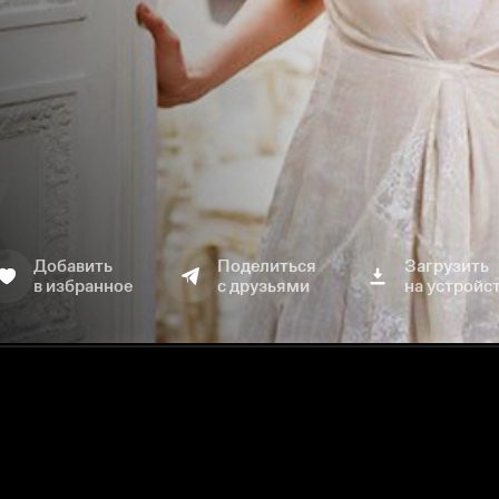
Добавить
Поделиться
Загрузить
в избранное
с друзьями
на устройс