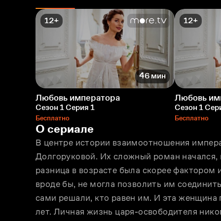
12+
12+
46 мин
Любовь императора
Любовь им
Сезон 1 Серия 1
Сезон 1 Сер
Бесплатно
Бесплатно
О сериале
В центре истории взаимоотношения императ
Долгоруковой. Их сложный роман начался, ко
разница в возрасте была скорее фактором и
вроде бы, не могла позволить им соединить
сами решали, кто равен им. И эта женщина п
лет. Личная жизнь царя-освободителя никог