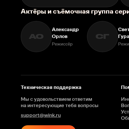
Актёры и съёмочная группа се
Александр
Све
АО
СГ
Орлов
Гур
Режиссёр
Режи
Техническая поддержка
По
Мы с удовольствием ответим
Ин
на интересующие
тебя вопросы
Во
Ус
support@wink.ru
Об