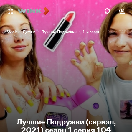
Wink
Детям
Лучшие Подружки
1-й сезон
Кукла БАРБИ 
Лучшие Подружки (сериал,
2021) сезон 1 серия 104