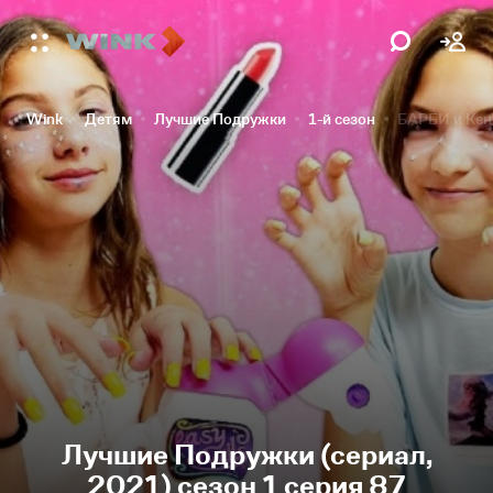
Wink
Детям
Лучшие Подружки
1-й сезон
БАРБИ и Кен 
Лучшие Подружки (сериал,
2021) сезон 1 серия 87