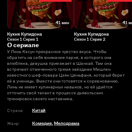
41 мин
41 м
Кухня Купидона
Кухня Купидона
Сезон 1 Серия 1
Сезон 1 Серия 2
О сериале
У Линь Кэсун прекрасное чувство вкуса. Чтобы 
обратить на себя внимание парня, в которого она 
влюблена, девушка приезжает в Шанхай. Там она 
встречает отмеченного тремя звёздами Мишлен 
известного шеф-повара Цзян Цяньфаня, который берет 
её в ученицы. Вместе они готовятся к соревнованию. 
Линь не имеет кулинарных навыков, но ей удаётся 
отточить свой талант в процессе дьявольских 
тренировок своего наставника.
Страна
Китай
Жанр
Комедия
,
Мелодрама