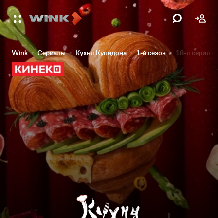
Wink
Сериалы
Кухня Купидона
1-й сезон
18-я серия