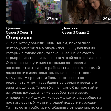
27 мин
24 м
Девочки
Девочки
Сезон 3 Серия 1
Сезон 3 Серия 2
О сериале
Знаменитое драмеди Лины Данэм, показавшее 
негламурную жизнь молодых женщин, у каждой из 
которых в голове свои тараканы. Ханна мечтает о 
карьере писательницы, но пока что ей до этого далеко. 
Она закончила учиться несколько лет назад и 
непозволительно долго работает на неоплачиваемой 
должности в издательстве, пытаясь писать свои 
мемуары. Но родители больше не готовы ее 
содержать, о чем и сообщают во время очередного 
визита к дочери. Теперь Ханне нужно быстрее найти 
источник дохода, а также разобраться в своих 
отношениях с Адамом, которому, кажется, вообще на 
нее наплевать. У Марни, лучшей подруги и соседки 
Ханны, есть и работа, и стабильные отношения, но она 