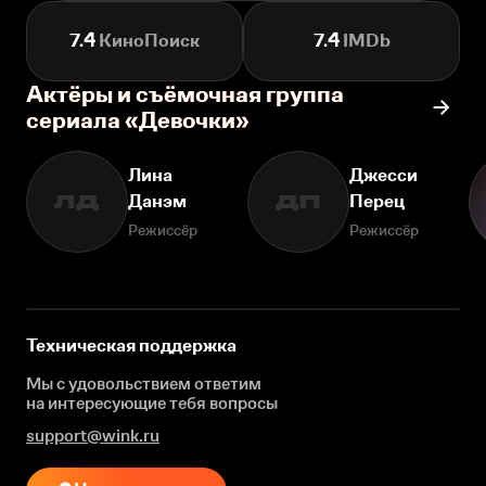
7.4
КиноПоиск
7.4
IMDb
Актёры и съёмочная группа
сериала «Девочки»
Лина
Джесси
Данэм
Перец
ЛД
ДП
Режиссёр
Режиссёр
Техническая поддержка
Мы с удовольствием ответим
на интересующие
тебя вопросы
support@wink.ru