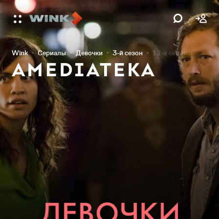
Wink
Сериалы
Девочки
3-й сезон
12-я серия