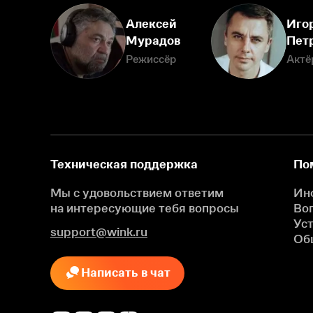
Алексей
Иго
Мурадов
Пет
Режиссёр
Актё
Техническая поддержка
По
Мы с удовольствием ответим
Ин
на интересующие
тебя вопросы
Во
Ус
support@wink.ru
Об
Написать в чат