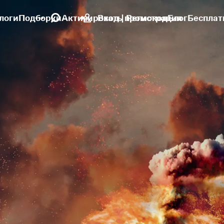
логи
Подборки
Активировать промокод
Вход | Регистрация
Блог
Бесплат