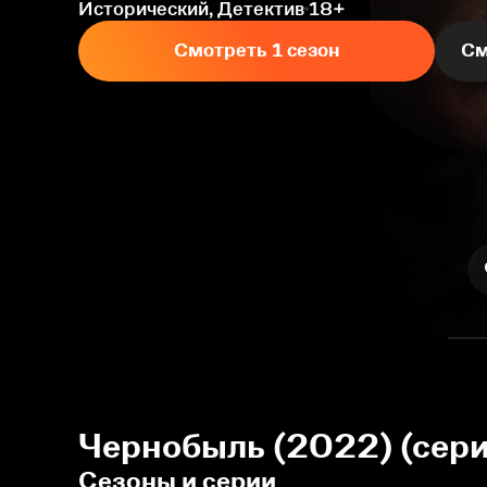
Исторический, Детектив
18+
Смотреть 1 сезон
См
Чернобыль (2022) (сери
Сезоны и серии