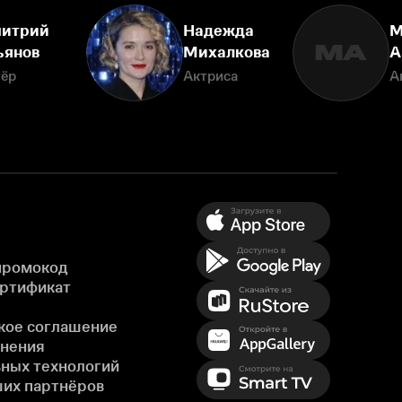
итрий
Надежда
М
МА
ьянов
Михалкова
А
тёр
Актриса
А
промокод
ертификат
кое соглашение
енения
ных технологий
ших партнёров