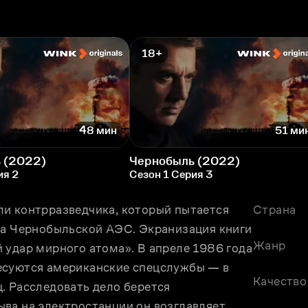
18+
48 мин
51 ми
 (2022)
Чернобыль (2022)
ия 2
Сезон 1 Серия 3
и контрразведчика, который пытается 
Страна
на Чернобыльской АЭС. Экранизация книги 
Жанр
 удар мирного атома». В апреле 1986 года 
есуются американские спецслужбы — в 
Качество
. Расследовать дело берется 
ва на электростанции он возглавляет 