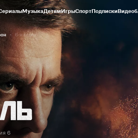
Сериалы
Музыка
Детям
Игры
Спорт
Подписки
Видеоб
зон
6-я серия
ия 6