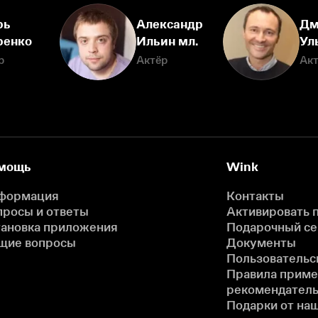
рь
Александр
Дм
ренко
Ильин мл.
Ул
р
Актёр
Ак
мощь
Wink
формация
Контакты
просы и ответы
Активировать 
тановка приложения
Подарочный с
щие вопросы
Документы
Пользовательс
Правила прим
рекомендатель
Подарки от на