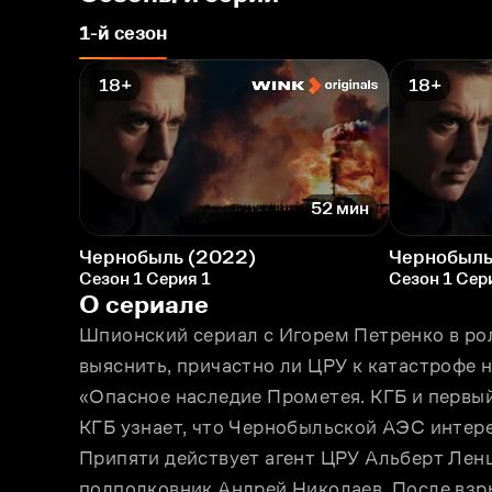
1-й сезон
18+
18+
52 мин
Чернобыль (2022)
Чернобыль
Сезон 1 Серия 1
Сезон 1 Сер
О сериале
Шпионский сериал с Игорем Петренко в рол
выяснить, причастно ли ЦРУ к катастрофе 
«Опасное наследие Прометея. КГБ и первый
КГБ узнает, что Чернобыльской АЭС интер
Припяти действует агент ЦРУ Альберт Ленц
подполковник Андрей Николаев. После взры