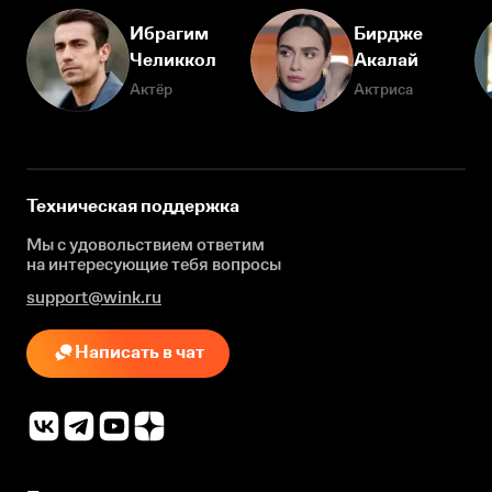
Ибрагим
Бирдже
Челиккол
Акалай
Актёр
Актриса
Техническая поддержка
Мы с удовольствием ответим
на интересующие
тебя вопросы
support@wink.ru
Написать в чат