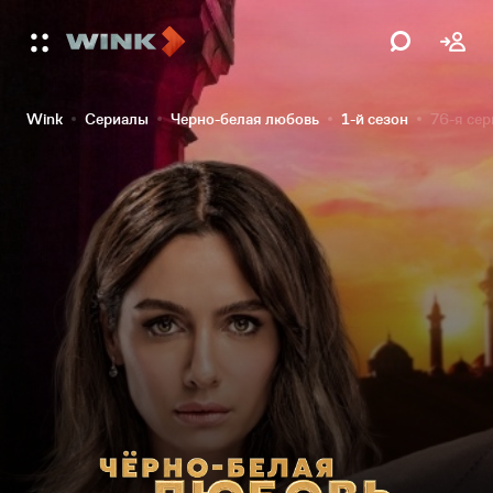
Wink
Сериалы
Черно-белая любовь
1-й сезон
76-я сер