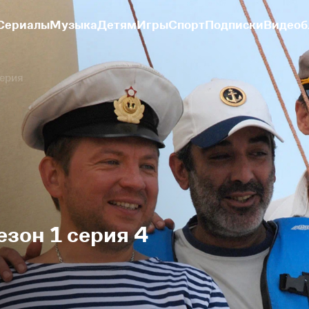
Сериалы
Музыка
Детям
Игры
Спорт
Подписки
Видеоб
серия
езон 1 серия 4