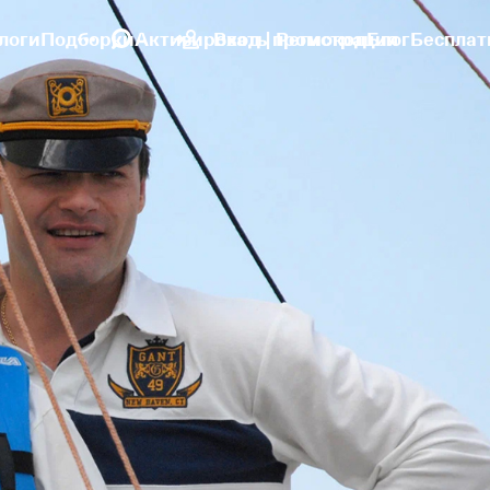
логи
Подборки
Активировать промокод
Вход | Регистрация
Блог
Бесплат