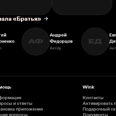
иала «Братья»
гей
Андрей
Ев
АФ
ЕД
оненко
Федорцов
Дя
р
Актёр
Ак
мощь
Wink
формация
Контакты
просы и ответы
Активировать 
тановка приложения
Подарочный с
щие вопросы
Документы