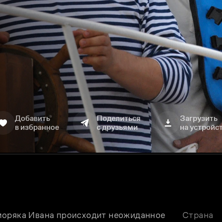
Добавить
Поделиться
Загрузить
в избранное
с друзьями
на устройс
моряка Ивана происходит неожиданное 
Страна