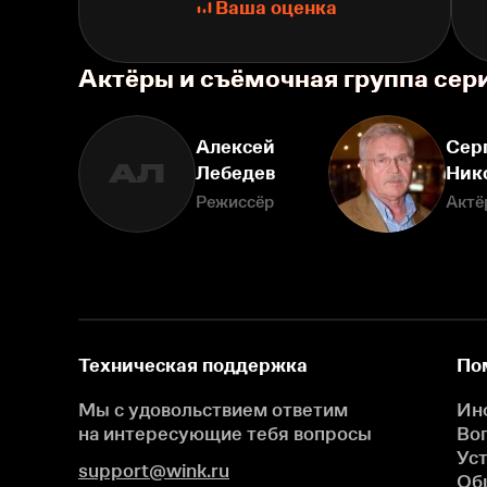
Ваша оценка
Актёры и съёмочная группа сер
Алексей
Сер
АЛ
Лебедев
Ник
Режиссёр
Актё
Техническая поддержка
По
Мы с удовольствием ответим
Ин
на интересующие
тебя вопросы
Во
Ус
support@wink.ru
Об