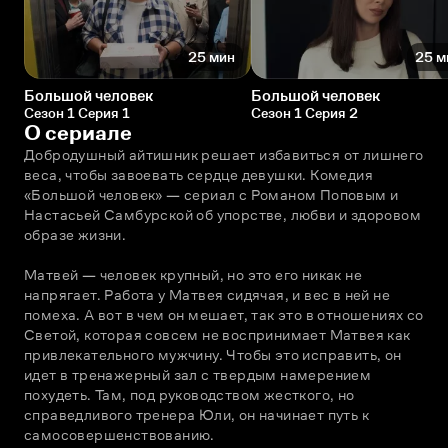
25 мин
25 м
Большой человек
Большой человек
Сезон 1 Серия 1
Сезон 1 Серия 2
О сериале
Добродушный айтишник решает избавиться от лишнего 
веса, чтобы завоевать сердце девушки. Комедия 
«Большой человек» — сериал с Романом Поповым и 
Настасьей Самбурской об упорстве, любви и здоровом 
образе жизни.
Матвей — человек крупный, но это его никак не 
напрягает. Работа у Матвея сидячая, и вес в ней не 
помеха. А вот в чем он мешает, так это в отношениях со 
Светой, которая совсем не воспринимает Матвея как 
привлекательного мужчину. Чтобы это исправить, он 
идет в тренажерный зал с твердым намерением 
похудеть. Там, под руководством жесткого, но 
справедливого тренера Юли, он начинает путь к 
самосовершенствованию.