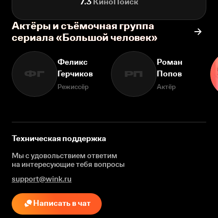
7.3
КиноПоиск
Актёры и съёмочная группа
сериала «Большой человек»
Феликс
Роман
Герчиков
Попов
ФГ
РП
Режиссёр
Актёр
Техническая поддержка
Мы с удовольствием ответим
на интересующие
тебя вопросы
support@wink.ru
Написать в чат