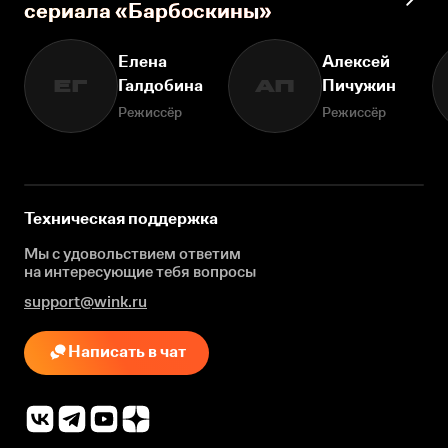
сериала «Барбоскины»
Елена
Алексей
Галдобина
Пичужин
ЕГ
АП
Режиссёр
Режиссёр
Техническая поддержка
Мы с удовольствием ответим
на интересующие
тебя вопросы
support@wink.ru
Написать в чат