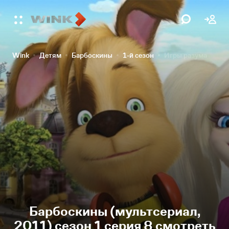
Wink
Детям
Барбоскины
1-й сезон
Игры разума
Барбоскины (мультсериал,
2011) сезон 1 серия 8 смотреть