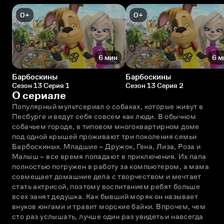
0+
0+
6 мин
6 м
Барбоскины
Барбоскины
Сезон 13 Серия 1
Сезон 13 Серия 2
О сериале
Популярный мультсериал о собаках, которые живут в 
Песбурге и ведут себя совсем как люди. В обычном 
собачьем городе, в типовом многоквартирном доме 
под одной крышей проживают три поколения семьи 
Барбоскиных. Младшие – Дружок, Гена, Лиза, Роза и 
Малыш – всe время попадают в приключения. Их папа 
полностью погружен в работу за компьютером, а мама 
совмещает домашние дела с творчеством и мечтает 
стать актрисой, поэтому воспитанием ребят больше 
всех занят дедушка. Как бывший моряк он называет 
внуков юнгами и травит морские байки. Впрочем, чем 
сто раз услышать, лучше один раз увидеть и навсегда 