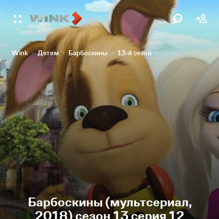
Wink
Детям
Барбоскины
13-й сезон
Дело нечисто
Барбоскины (мультсериал,
2018) сезон 13 серия 12