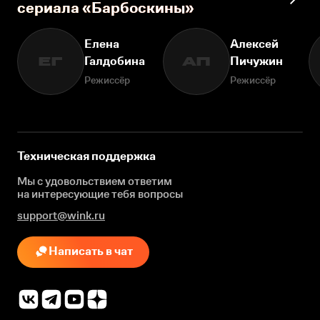
сериала «Барбоскины»
Елена
Алексей
Галдобина
Пичужин
ЕГ
АП
Режиссёр
Режиссёр
Техническая поддержка
Мы с удовольствием ответим
на интересующие
тебя вопросы
support@wink.ru
Написать в чат