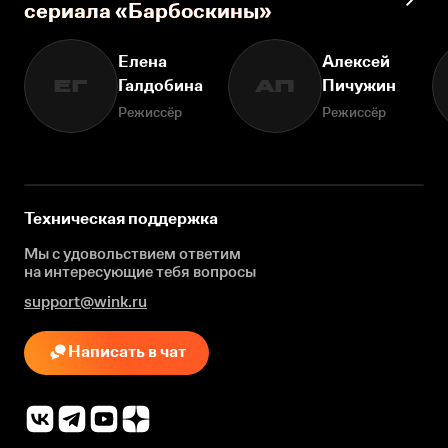
сериала «Барбоскины»
Елена
Алексей
Галдобина
Пичужин
ЕГ
АП
Режиссёр
Режиссёр
Техническая поддержка
Мы с удовольствием ответим
на интересующие
тебя вопросы
support@wink.ru
Написать в чат