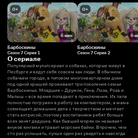
0+
0+
6 мин
6 м
Барбоскины
Барбоскины
Сезон 7 Серия 1
Сезон 7 Серия 2
О сериале
Популярный мультсериал о собаках, которые живут в 
Песбурге и ведут себя совсем как люди. В обычном 
собачьем городе, в типовом многоквартирном доме 
под одной крышей проживают три поколения семьи 
Барбоскиных. Младшие – Дружок, Гена, Лиза, Роза и 
Малыш – всe время попадают в приключения. Их папа 
полностью погружен в работу за компьютером, а мама 
совмещает домашние дела с творчеством и мечтает 
стать актрисой, поэтому воспитанием ребят больше 
всех занят дедушка. Как бывший моряк он называет 
внуков юнгами и травит морские байки. Впрочем, чем 
сто раз услышать, лучше один раз увидеть и навсегда 