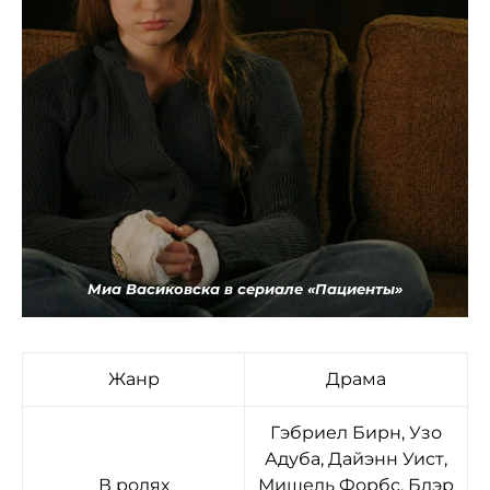
Миа Васиковска в сериале «Пациенты»
Жанр
Драма
Гэбриел Бирн, Узо
Адуба, Дайэнн Уист,
В ролях
Мишель Форбс, Блэр