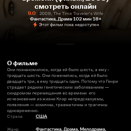
смотреть онлайн
9.0
2008, The Time Traveler's Wife
Фантастика, Драма
102 мин
18+
Этот фильм пока недоступен
О фильме
Они познакомились, когда ей было шесть, а ему - 
тридцать шесть. Они поженились, когда ей было 
двадцать три, а ему тридцать один. Потому что Генри 
страдает редким генетическим заболеванием — 
синдромом перемещения во времени  его 
исчезновения из жизни Клэр непредсказуемы, 
появления — комичны, травматичны и трагичны 
одновременно.
Страна
США
Жанр
Фантастика
,
Драма
,
Мелодрама
,