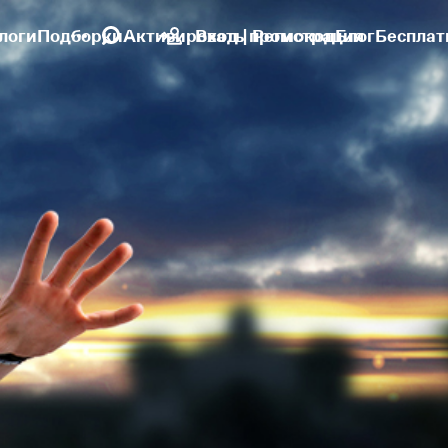
логи
Подборки
Активировать промокод
Вход | Регистрация
Блог
Бесплат