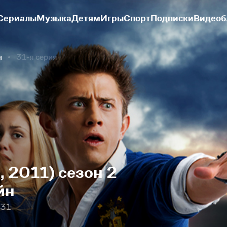
Сериалы
Музыка
Детям
Игры
Спорт
Подписки
Видеоб
н
31-я серия
, 2011) сезон 2
йн
 31