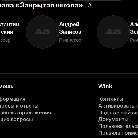
иала «Закрытая школа»
стантин
Андрей
Ал
АЗ
АЗ
тский
Записов
Зе
ссёр
Режиссёр
Ре
мощь
Wink
формация
Контакты
просы и ответы
Активировать 
тановка приложения
Подарочный с
щие вопросы
Документы
Пользовательс
Правила прим