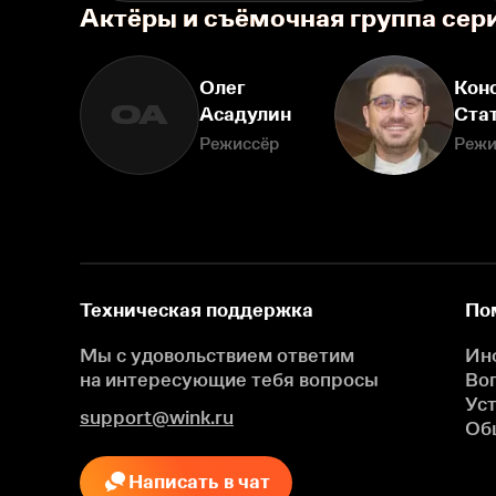
Актёры и съёмочная группа сер
Олег
Кон
ОА
Асадулин
Ста
Режиссёр
Режи
Техническая поддержка
По
Мы с удовольствием ответим
Ин
на интересующие
тебя вопросы
Во
Ус
support@wink.ru
Об
Написать в чат