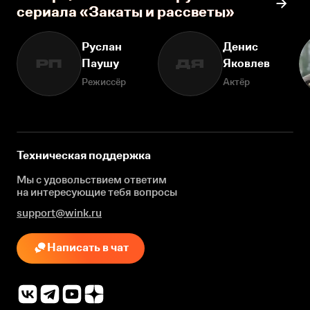
сериала «Закаты и рассветы»
Руслан
Денис
Паушу
Яковлев
РП
ДЯ
Режиссёр
Актёр
Техническая поддержка
Мы с удовольствием ответим
на интересующие
тебя вопросы
support@wink.ru
Написать в чат