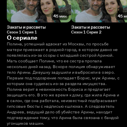
45 мин
45 м
Закаты и рассветы
Закаты и рассветы
Сезон 1 Серия 1
Сезон 1 Серия 2
О сериале
Полина, успешный адвокат из Москвы, по просьбе 
матери приезжает в родной город, в котором давно не 
появлялась из-за ссоры с младшей сестрой Ариной. 
Мать сообщает Полине, что ее сестра пропала 
несколько дней назад. Вскоре полиция обнаруживает 
тело Арины. Девушку задушили и выбросили в озеро. 
Первым под подозрение попадает Борис, муж Арины, с 
которым она судилась из-за раздела имущества. 
Полина верит в невиновность Бориса и предлагает 
защищать его. В это же время к дому, где жила Арина и 
в салон, где она работала, неизвестный подбрасывает 
гипсовые бюсты с надписью «шлюха». А следователь 
Андреев, ведущий дело об убийстве Арины, находит 
подтверждение тому, что Арина была связана с бандой 
угонщиков машин.