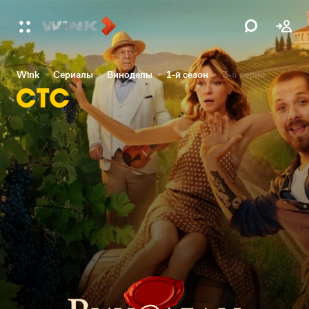
Wink
Сериалы
Виноделы
1-й сезон
3-я серия