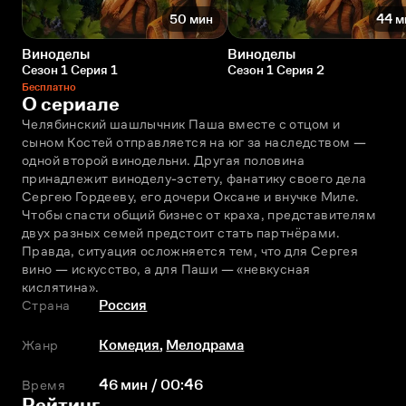
50 мин
44 м
Виноделы
Виноделы
Сезон 1 Серия 1
Сезон 1 Серия 2
Бесплатно
О сериале
Челябинский шашлычник Паша вместе с отцом и 
сыном Костей отправляется на юг за наследством — 
одной второй винодельни. Другая половина 
принадлежит виноделу-эстету, фанатику своего дела 
Сергею Гордееву, его дочери Оксане и внучке Миле. 
Чтобы спасти общий бизнес от краха, представителям 
двух разных семей предстоит стать партнёрами. 
Правда, ситуация осложняется тем, что для Сергея 
вино — искусство, а для Паши — «невкусная 
кислятина».
Страна
Россия
Жанр
Комедия
,
Мелодрама
Время
46 мин / 00:46
Рейтинг