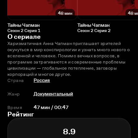
48 мин
48 м
Тайны Чапман
Тайны Чапман
Сезон 2 Серия 1
Сезон 2 Серия 2
О сериале
Харизматичная Анна Чапман приглашает зрителей 
окунуться в мир конспирологии и узнать много нового о 
вселенной и человеке. Помимо вечных вопросов, в 
программе затрагиваются и современные проблемы 
цивилизации — глобальное потепление, заговоры 
корпораций и многое другое.
Страна
Россия
Жанр
Документальный
Время
47 мин / 00:47
Рейтинг
8.9