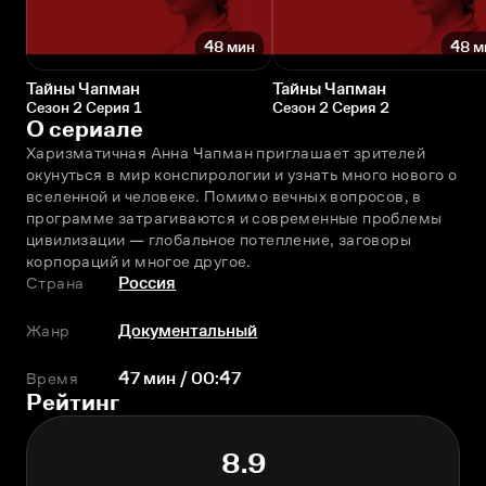
48 мин
48 м
Тайны Чапман
Тайны Чапман
Сезон 2 Серия 1
Сезон 2 Серия 2
О сериале
Харизматичная Анна Чапман приглашает зрителей 
окунуться в мир конспирологии и узнать много нового о 
вселенной и человеке. Помимо вечных вопросов, в 
программе затрагиваются и современные проблемы 
цивилизации — глобальное потепление, заговоры 
корпораций и многое другое.
Страна
Россия
Жанр
Документальный
Время
47 мин / 00:47
Рейтинг
8.9