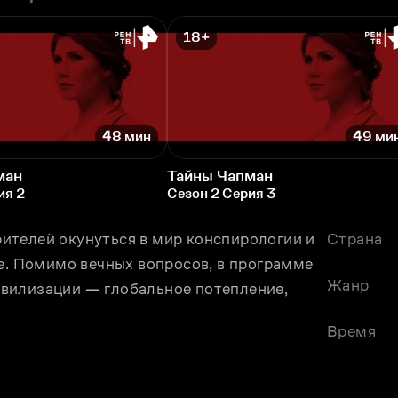
18+
48 мин
49 ми
ман
Тайны Чапман
ия 2
Сезон 2 Серия 3
телей окунуться в мир конспирологии и 
Страна
е. Помимо вечных вопросов, в программе 
Жанр
вилизации — глобальное потепление, 
Время