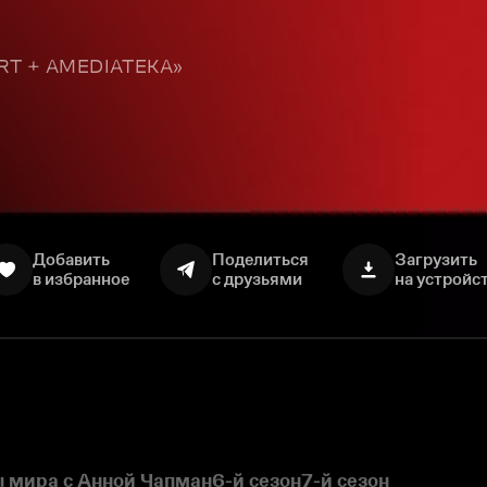
TART + AMEDIATEKA»
Добавить
Поделиться
Загрузить
в избранное
с друзьями
на устройс
 мира с Анной Чапман
6-й сезон
7-й сезон