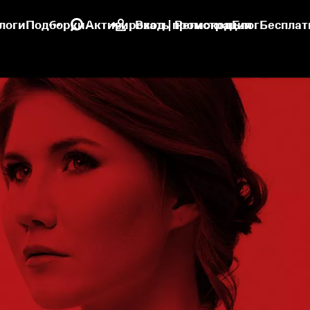
логи
Подборки
Активировать промокод
Вход | Регистрация
Блог
Бесплат