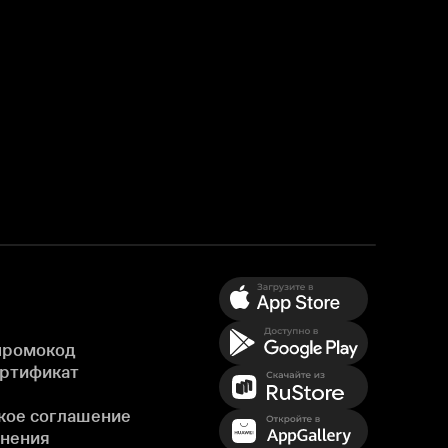
промокод
ертификат
кое соглашение
енения