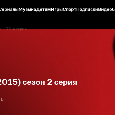
Сериалы
Музыка
Детям
Игры
Спорт
Подписки
Видеоб
176-я серия
2015) сезон 2 серия
76