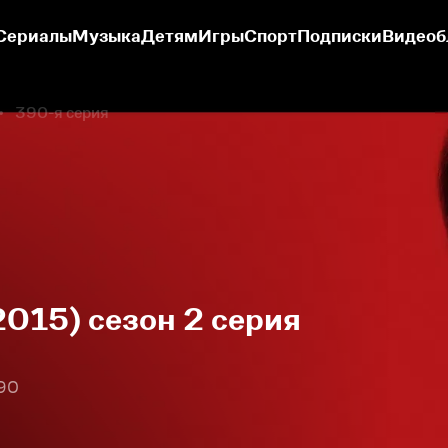
Сериалы
Музыка
Детям
Игры
Спорт
Подписки
Видеоб
390-я серия
2015) сезон 2 серия
390