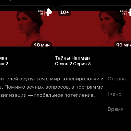
18+
48 мин
49 ми
ман
Тайны Чапман
ия 2
Сезон 2 Серия 3
телей окунуться в мир конспирологии и 
Страна
е. Помимо вечных вопросов, в программе 
Жанр
вилизации — глобальное потепление, 
Время