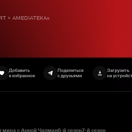
TART + AMEDIATEKA»
Добавить
Поделиться
Загрузить
в избранное
с друзьями
на устройс
 мира с Анной Чапман
6-й сезон
7-й сезон