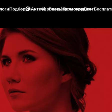
логи
Подборки
Активировать промокод
Вход | Регистрация
Блог
Бесплат