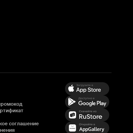
промокод
ертификат
кое соглашение
енения