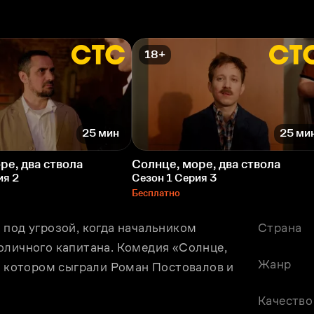
18+
25 мин
25 ми
ре, два ствола
Солнце, море, два ствола
ия 2
Сезон 1 Серия 3
Бесплатно
под угрозой, когда начальником 
Страна
оличного капитана. Комедия «Солнце, 
Жанр
в котором сыграли Роман Постовалов и 
Качество