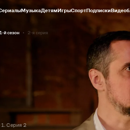
Сериалы
Музыка
Детям
Игры
Спорт
Подписки
Видеоб
1-й сезон
2-я серия
 1. Серия 2