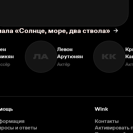
ала «Солнце, море, два ствола»
ен
Левон
Кр
ЛА
КК
никян
Арутюнян
Ка
ссёр
Актёр
Ак
мощь
Wink
формация
Контакты
просы и ответы
Активировать 