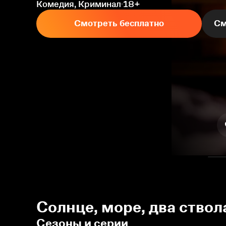
Комедия, Криминал
18+
Смотреть бесплатно
См
Солнце, море, два ствола
Сезоны и серии