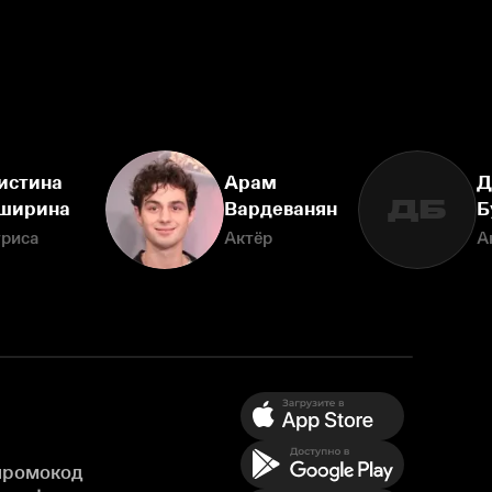
истина
Арам
Д
ДБ
ширина
Вардеванян
Б
триса
Актёр
А
промокод