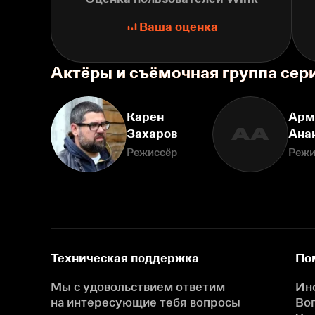
Ваша оценка
Актёры и съёмочная группа сери
Карен
Арм
АА
Захаров
Ана
Режиссёр
Режи
Техническая поддержка
По
Мы с удовольствием ответим
Ин
на интересующие
тебя вопросы
Во