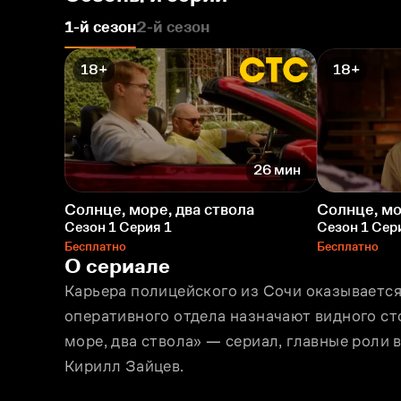
1-й сезон
2-й сезон
18+
18+
26 мин
Солнце, море, два ствола
Солнце, мо
Сезон 1 Серия 1
Сезон 1 Сер
Бесплатно
Бесплатно
О сериале
Карьера полицейского из Сочи оказывается 
оперативного отдела назначают видного ст
море, два ствола» — сериал, главные роли 
Кирилл Зайцев.