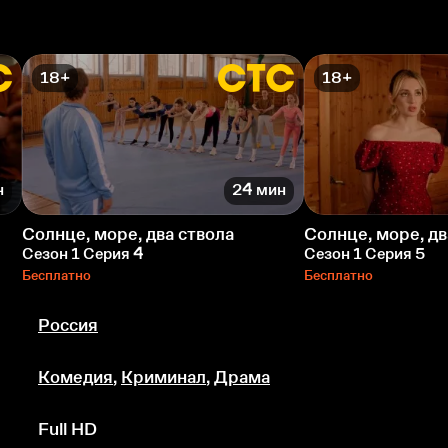
18+
18+
н
24 мин
Солнце, море, два ствола
Солнце, море, дв
Сезон 1 Серия 4
Сезон 1 Серия 5
Бесплатно
Бесплатно
Россия
Комедия
,
Криминал
,
Драма
Full HD