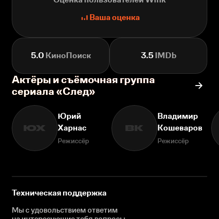
Ваша оценка
5.0
КиноПоиск
3.5
IMDb
Актёры и съёмочная группа
сериала «След»
Юрий
Владимир
Харнас
Кошеваров
ЮХ
ВК
Режиссёр
Режиссёр
Техническая поддержка
Мы с удовольствием ответим
на интересующие
тебя вопросы