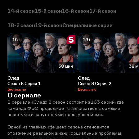
14-й сезон
15-й сезон
16-й сезон
17-й сезон
18-й сезон
19-й сезон
Специальные серии
18+
18+
38 мин
38 м
След
След
Сезон 8 Серия 1
Сезон 8 Серия 2
Бесплатно
Бесплатно
О сериале
В сериале «След» 8 сезон состоит из 163 серий, где 
команда ФЭС продолжает сталкиваться с самыми 
опасными и запутанными преступлениями. 
Одной из главных «фишек» сезона становится 
отражение реальной жизни, социальные проблемы 