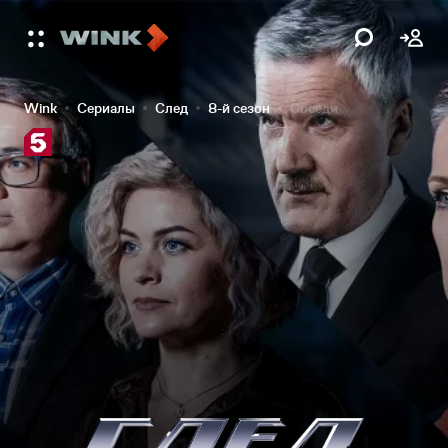
Wink
Сериалы
След
8-й сезон
Соседи