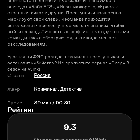
вплетаются в детективные сюжеты, например в 
эпизодах «Баба ЕГЭ», «Игры мажоров», «Красота — 
страшная сила» и другие. Преступники изощренно 
маскируют свои следы, и команде приходится 
использовать все доступные методы анализа, чтобы 
выйти на след. Личностные конфликты между членами 
команды также обостряются, что иногда мешает 
расследованиям. 
Удастся ли ФЭС разгадать замыслы преступников и 
остановить убийства? Не пропустите сериал «След» 8 
сезон на Wink! 
Страна
Россия
Жанр
Криминал
,
Детектив
Время
39 мин / 00:39
Рейтинг
9.3
Оценка пользователей Wink