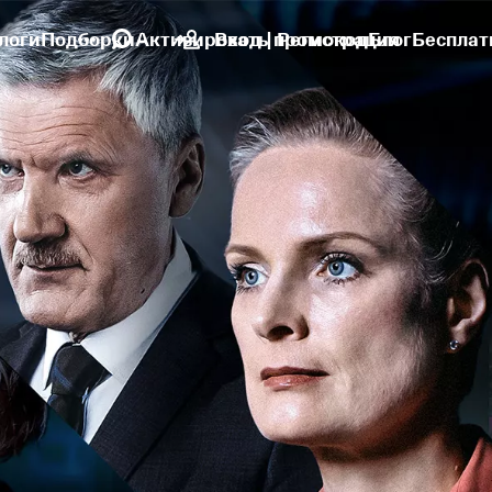
логи
Подборки
Активировать промокод
Вход | Регистрация
Блог
Бесплат