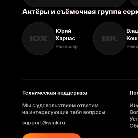
Актёры и съёмочная группа сер
Юрий
Вла
ЮХ
ВК
Харнас
Кош
Режиссёр
Режи
Техническая поддержка
По
Мы с удовольствием ответим
Ин
на интересующие
тебя вопросы
Во
Ус
support@wink.ru
Об