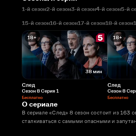
1-й сезон
2-й сезон
3-й сезон
4-й сезон
5-й с
15-й сезон
16-й сезон
17-й сезон
18-й сезон
18+
18+
38 мин
След
След
Сезон 8 Серия 1
Сезон 8 Сер
Бесплатно
Бесплатно
О сериале
В сериале «След» 8 сезон состоит из 163 
сталкиваться с самыми опасными и запута