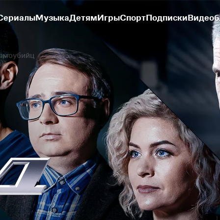
Сериалы
Музыка
Детям
Игры
Спорт
Подписки
Видеоб
самоубийц