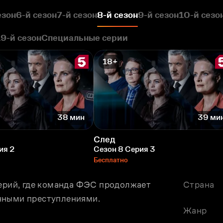
езон
6-й сезон
7-й сезон
8-й сезон
9-й сезон
10-й сезо
19-й сезон
Специальные серии
18+
38 мин
39 ми
След
ия 2
Сезон 8 Серия 3
Бесплатно
серий, где команда ФЭС продолжает 
Страна
нными преступлениями. 
Жанр