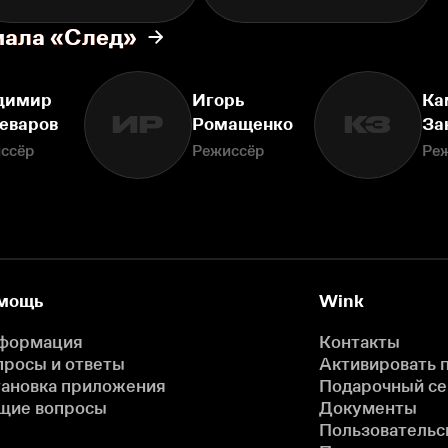
иала «След»
димир
Игорь
Ка
ИР
КЗ
еваров
Ромащенко
За
ссёр
Режиссёр
Ре
мощь
Wink
формация
Контакты
просы и ответы
Активировать 
тановка приложения
Подарочный с
щие вопросы
Документы
Пользовательс