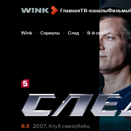
Главная
ТВ-каналы
Фильмы
Wink
Сериалы
След
8-й сезон
Клуб 
9.3
2007, Клуб самоубийц