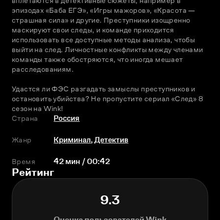
вплетаются в детективные сюжеты, например в 
эпизодах «Баба ЕГЭ», «Игры мажоров», «Красота — 
страшная сила» и другие. Преступники изощренно 
маскируют свои следы, и команде приходится 
использовать все доступные методы анализа, чтобы 
выйти на след. Личностные конфликты между членами 
команды также обостряются, что иногда мешает 
расследованиям. 
Удастся ли ФЭС разгадать замыслы преступников и 
остановить убийства? Не пропустите сериал «След» 8 
сезон на Wink! 
Страна
Россия
Жанр
Криминал
,
Детектив
Время
42 мин / 00:42
Рейтинг
9.3
Оценка пользователей Wink