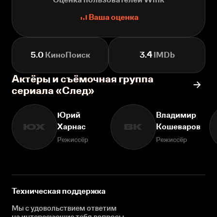
Ваша оценка
5.0
КиноПоиск
3.4
IMDb
Актёры и съёмочная группа
сериала «След»
Юрий
Владимир
Харнас
Кошеваров
ЮХ
ВК
Режиссёр
Режиссёр
Техническая поддержка
Мы с удовольствием ответим
на интересующие
тебя вопросы