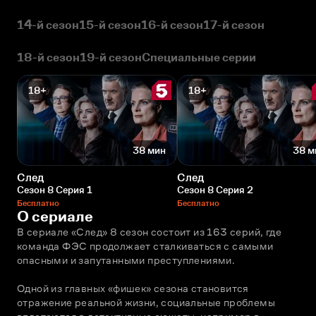
14-й сезон
15-й сезон
16-й сезон
17-й сезон
18-й сезон
19-й сезон
Специальные серии
18+
18+
38 мин
38 м
След
След
Сезон 8 Серия 1
Сезон 8 Серия 2
Бесплатно
Бесплатно
О сериале
В сериале «След» 8 сезон состоит из 163 серий, где 
команда ФЭС продолжает сталкиваться с самыми 
опасными и запутанными преступлениями. 
Одной из главных «фишек» сезона становится 
отражение реальной жизни, социальные проблемы 