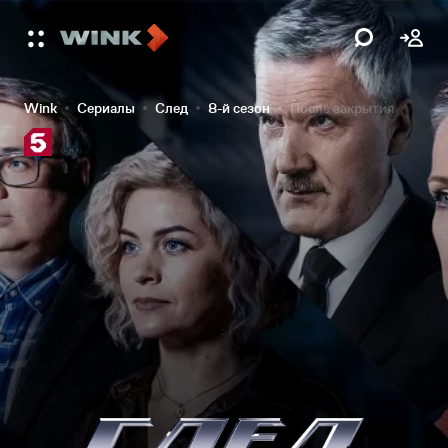
Wink
Сериалы
След
8-й сезон
После закрытия