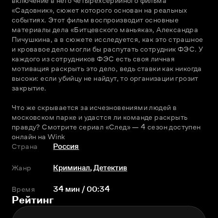
включение в него четырехсерийного фильма 
«Садовник», сюжет которого основан на реальных 
событиях. Этот фильм воспроизводит основные 
материалы дела «Битцевского маньяка», Александра 
Пичушкина, а в сюжете исследуется, как это страшное 
и кровавое дело могли бы распутать сотрудник ФЭС. У 
каждого из сотрудников ФЭС есть своя личная 
мотивация раскрыть это дело, ведь ставки как никогда 
высоки: если убийцу не найдут, то организации грозит 
закрытие.
Что же скрывается за исчезновениями людей в 
московском парке и удастся ли команде раскрыть 
правду? Смотрите сериал «След» — 4 сезон доступен 
онлайн на Wink
Страна
Россия
Жанр
Криминал
,
Детектив
Время
34 мин / 00:34
Рейтинг