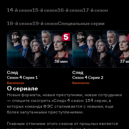
14-й сезон
15-й сезон
16-й сезон
17-й сезон
18-й сезон
19-й сезон
Специальные серии
18+
18+
38 мин
37 м
След
След
Сезон 4 Серия 1
Сезон 4 Серия 2
Бесплатно
Бесплатно
О сериале
Новые форматы, новые преступники, новые сотрудники 
— спешите смотреть «След» 4 сезон: 154 серии, в 
которых команда ФЭС сталкивается с новыми, еще 
более запутанными преступлениями.
Главным отличием этого сезона от прошлых является 