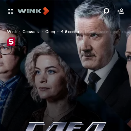
Wink
Сериалы
След
4-й сезон
Наследник из приюта