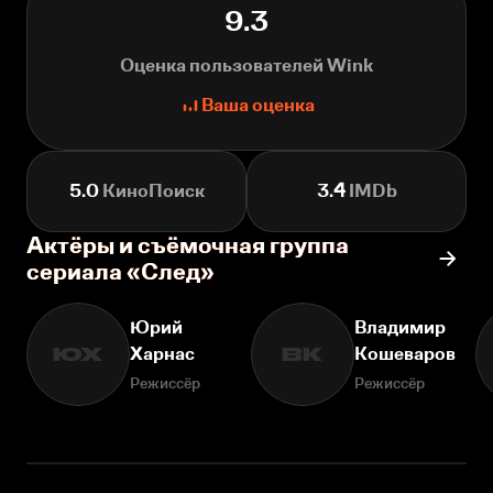
9.3
Оценка пользователей Wink
Ваша оценка
5.0
КиноПоиск
3.4
IMDb
Актёры и съёмочная группа
сериала «След»
Юрий
Владимир
Харнас
Кошеваров
ЮХ
ВК
Режиссёр
Режиссёр