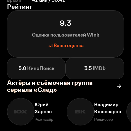
Время
41 мин / 00:41
Рейтинг
9.3
Оценка пользователей Wink
Ваша оценка
5.0
КиноПоиск
3.5
IMDb
Актёры и съёмочная группа
сериала «След»
Юрий
Владимир
Харнас
Кошеваров
ЮХ
ВК
Режиссёр
Режиссёр