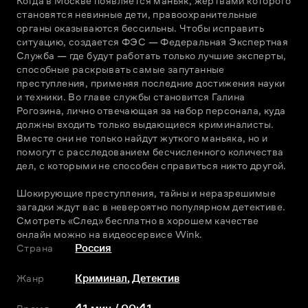
Когда в Москве появляется маньяк, жертвами которого 
становятся невинные дети, правоохранительные 
органы оказываются бессильны. Чтобы исправить 
ситуацию, создается ФЭС — Федеральная Экспертная 
Служба — где будут работать только лучшие эксперты, 
способные раскрывать самые запутанные 
преступления, применяя последние достижения науки 
и техники. Во главе службы становится Галина 
Рогозина, лично отвечающая за набор персонала, куда 
должны входить только выдающиеся криминалисты. 
Вместе они не только найдут жуткого маньяка, но и 
помогут с расследованием бесчисленного количества 
дел, с которыми не способен справиться никто другой.
Шокирующие преступления, тайны и неразрешимые 
загадки ждут вас в невероятно популярном детективе. 
Смотреть «След» бесплатно в хорошем качестве 
онлайн можно на видеосервисе Wink.
Страна
Россия
Жанр
Криминал
,
Детектив