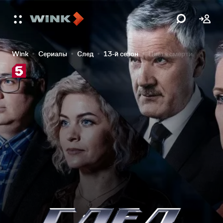
Wink
Сериалы
След
13-й сезон
Цвета смерти