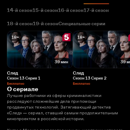
14-й сезон
15-й сезон
16-й сезон
17-й сезон
18-й сезон
19-й сезон
Специальные серии
18+
18+
39 мин
39 м
След
След
Сезон 13 Серия 1
Сезон 13 Серия 2
Бесплатно
Бесплатно
О сериале
Лучшие работники из сферы криминалистики 
расследуют сложнейшие дела при помощи 
продвинутых технологий. Затягивающий детектив 
«След» — сериал, ставший самым продолжительным 
кинопроектом в российской истории. 