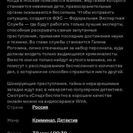
Когда в Москве появляется маньяк, жертвами которого 
становятся невинные дети, правоохранительные 
органы оказываются бессильны. Чтобы исправить 
ситуацию, создается ФЭС — Федеральная Экспертная 
Служба — где будут работать только лучшие эксперты, 
способные раскрывать самые запутанные 
преступления, применяя последние достижения науки 
и техники. Во главе службы становится Галина 
Рогозина, лично отвечающая за набор персонала, куда 
должны входить только выдающиеся криминалисты. 
Вместе они не только найдут жуткого маньяка, но и 
помогут с расследованием бесчисленного количества 
дел, с которыми не способен справиться никто другой.
Шокирующие преступления, тайны и неразрешимые 
загадки ждут вас в невероятно популярном детективе. 
Смотреть «След» бесплатно в хорошем качестве 
онлайн можно на видеосервисе Wink.
Страна
Россия
Жанр
Криминал
,
Детектив