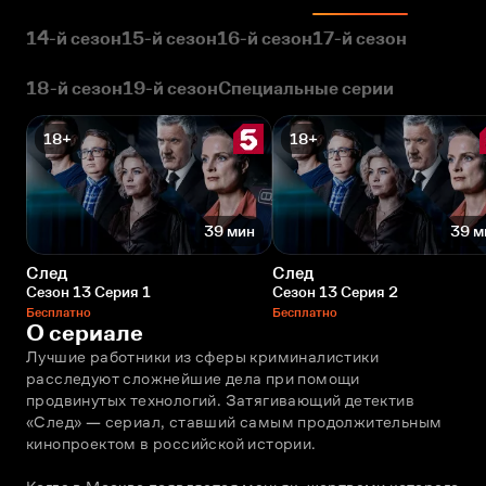
14-й сезон
15-й сезон
16-й сезон
17-й сезон
18-й сезон
19-й сезон
Специальные серии
18+
18+
39 мин
39 м
След
След
Сезон 13 Серия 1
Сезон 13 Серия 2
Бесплатно
Бесплатно
О сериале
Лучшие работники из сферы криминалистики 
расследуют сложнейшие дела при помощи 
продвинутых технологий. Затягивающий детектив 
«След» — сериал, ставший самым продолжительным 
кинопроектом в российской истории. 