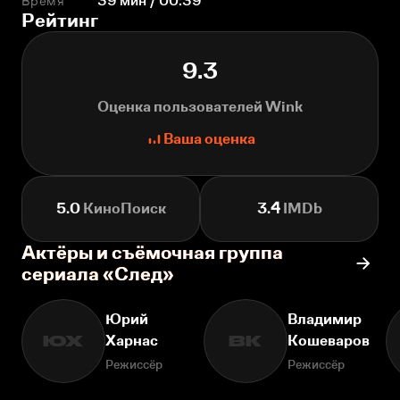
Время
39 мин / 00:39
Рейтинг
9.3
Оценка пользователей Wink
Ваша оценка
5.0
КиноПоиск
3.4
IMDb
Актёры и съёмочная группа
сериала «След»
Юрий
Владимир
Харнас
Кошеваров
ЮХ
ВК
Режиссёр
Режиссёр