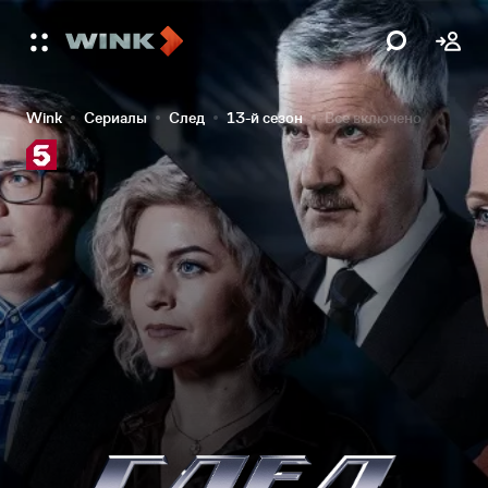
Wink
Сериалы
След
13-й сезон
Все включено