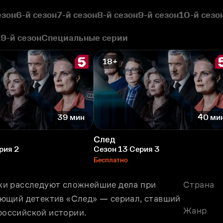
езон
6-й сезон
7-й сезон
8-й сезон
9-й сезон
10-й сезо
19-й сезон
Специальные серии
18+
39 мин
40 ми
След
рия 2
Сезон 13 Серия 3
Бесплатно
и расследуют сложнейшие дела при 
Страна
ющий детектив «След» — сериал, ставший 
Жанр
оссийской истории. 