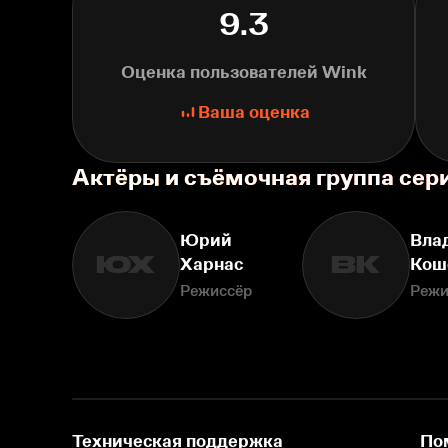
9.3
Оценка пользователей Wink
Ваша оценка
Актёры и съёмочная группа сер
Юрий
Вла
ЮХ
ВК
Харнас
Кош
Режиссёр
Режи
Техническая поддержка
По