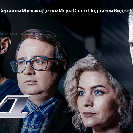
Сериалы
Музыка
Детям
Игры
Спорт
Подписки
Видеоб
 нельзя, помиловать