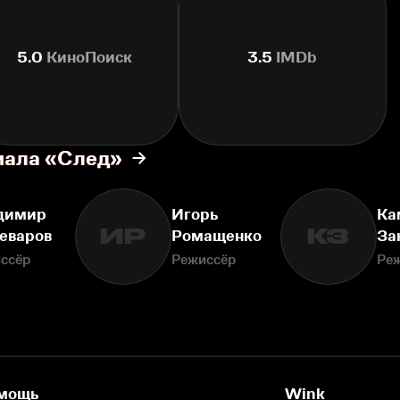
5.0
КиноПоиск
3.5
IMDb
иала «След»
димир
Игорь
Ка
ИР
КЗ
еваров
Ромащенко
За
ссёр
Режиссёр
Ре
мощь
Wink