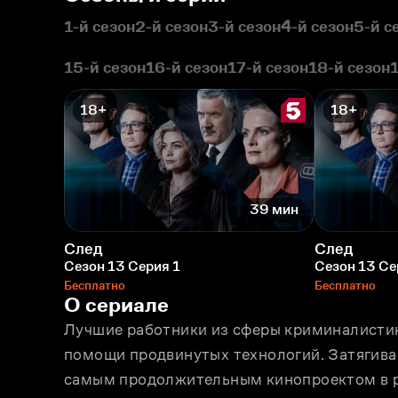
1-й сезон
2-й сезон
3-й сезон
4-й сезон
5-й с
15-й сезон
16-й сезон
17-й сезон
18-й сезон
18+
18+
39 мин
След
След
Сезон 13 Серия 1
Сезон 13 Се
Бесплатно
Бесплатно
О сериале
Лучшие работники из сферы криминалистик
помощи продвинутых технологий. Затягива
самым продолжительным кинопроектом в р