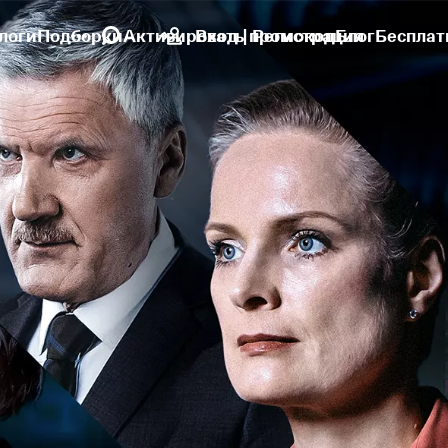
логи
Подборки
Активировать промокод
Вход | Регистрация
Блог
Бесплат