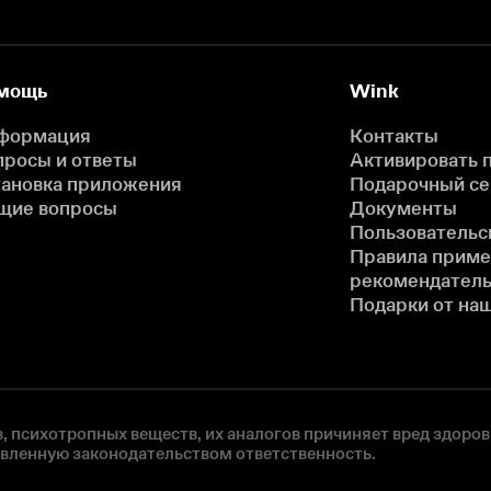
мощь
Wink
формация
Контакты
просы и ответы
Активировать 
тановка приложения
Подарочный с
щие вопросы
Документы
Пользовательс
Правила прим
рекомендатель
Подарки от на
, психотропных веществ, их аналогов причиняет вред здоров
овленную законодательством ответственность.