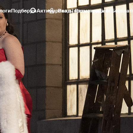
логи
Подборки
Активировать промокод
Вход | Регистрация
Блог
Бесплат