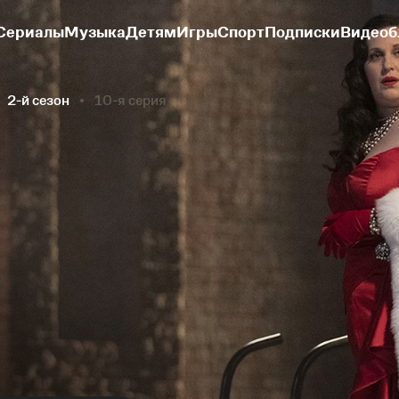
Сериалы
Музыка
Детям
Игры
Спорт
Подписки
Видеоб
2-й сезон
10-я серия