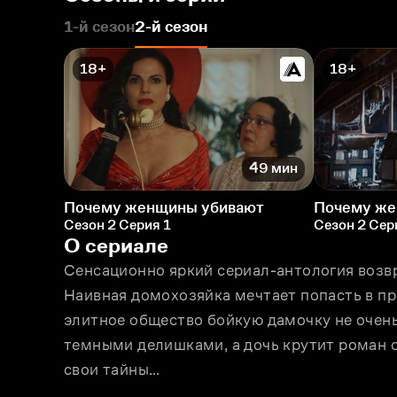
1-й сезон
2-й сезон
18+
18+
49 мин
Почему женщины убивают
Почему же
Сезон 2 Серия 1
Сезон 2 Сер
О сериале
Сенсационно яркий сериал-антология возвр
Наивная домохозяйка мечтает попасть в пр
элитное общество бойкую дамочку не очень
темными делишками, а дочь крутит роман с
свои тайны…