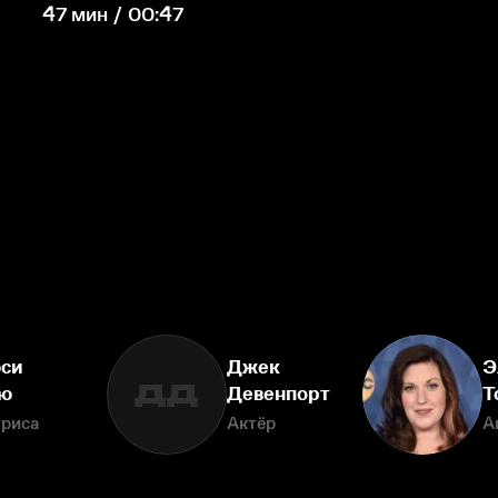
47 мин / 00:47
си
Джек
Э
ДД
ю
Девенпорт
Т
триса
Актёр
А