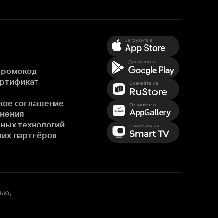
промокод
ертификат
кое соглашение
енения
ных технологий
ших партнёров
ью,