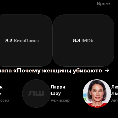
Время
8.3
КиноПоиск
8.3
IMDb
риала «Почему женщины убивают»
к
Ларри
Лю
ЛШ
б
Шоу
Ль
ссёр
Режиссёр
Ак