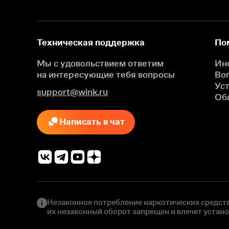
Техническая поддержка
По
Мы с удовольствием ответим
Ин
на интересующие
тебя вопросы
Во
Ус
support@wink.ru
Об
Написать в чат
Незаконное потребление наркотических средств
их незаконный оборот запрещен и влечет устан