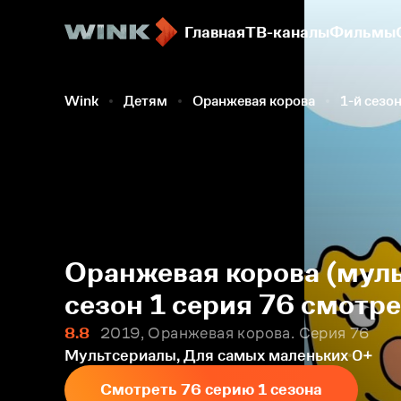
Главная
ТВ-каналы
Фильмы
Wink
Детям
Оранжевая корова
1-й сезо
Оранжевая корова (муль
сезон 1 серия 76 смотр
8.8
2019, Оранжевая корова. Серия 76
Мультсериалы, Для самых маленьких
0+
Смотреть 76 серию 1 сезона