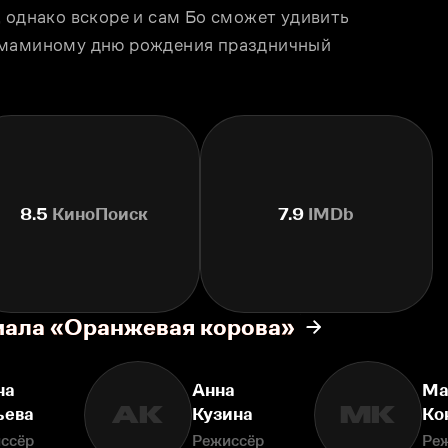
 однако вскоре и сам Бо сможет удивить 
 маминому дню рождения праздничный 
8.5
КиноПоиск
7.9
IMDb
иала «Оранжевая корова»
на
Анна
Ма
АК
МК
ьева
Кузина
Ко
ссёр
Режиссёр
Ре