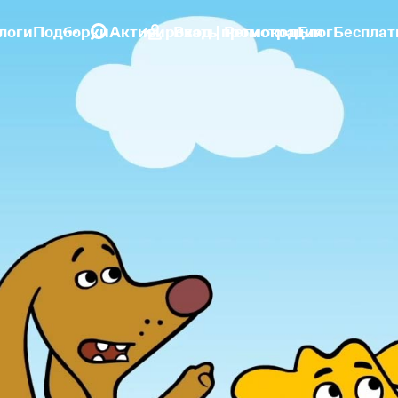
логи
Подборки
Активировать промокод
Вход | Регистрация
Блог
Бесплат