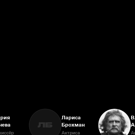
рия
Лариса
В
ЛБ
нева
Брохман
А
жиссёр
Актриса
А