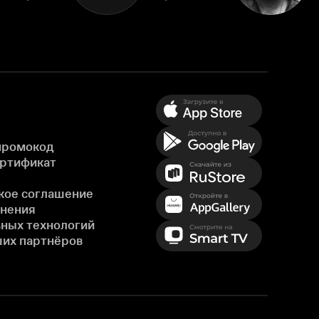
промокод
ертификат
кое соглашение
енения
ных технологий
ших партнёров