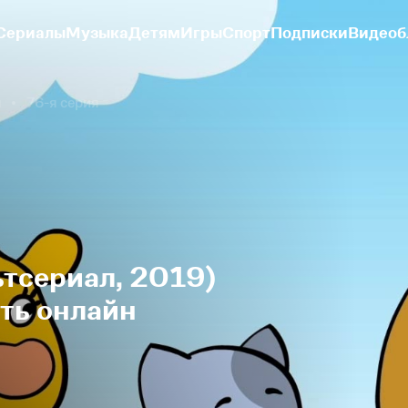
Сериалы
Музыка
Детям
Игры
Спорт
Подписки
Видеоб
н
76-я серия
тсериал, 2019)
еть онлайн