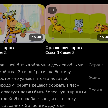
0+
7 мин
7 ми
 корова
Оранжевая корова
ия 2
Сезон 1 Серия 3
малышей быть добрыми и дружелюбными 
Страна
ейства. Зо и ее братишка Бо живут 
Жанр
остоянно узнают что-то новое об 
родом, ребята решают собрать в лесу 
Время
а советует детям быть более культурными 
лей. Это срабатывает, и на столе у 
 собранных Зо, Бо и их другом-