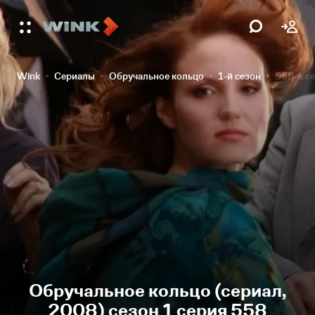
Wink
Сериалы
Обручальное кольцо
1-й сезон
558-я с
Обручальное кольцо (сериал,
2008) сезон 1 серия 558