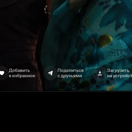
Добавить
Поделиться
Загрузить
в избранное
с друзьями
на устройс