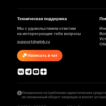
Техническая поддержка
По
Мы с удовольствием ответим
Ин
на интересующие
тебя вопросы
Во
Ус
support@wink.ru
Об
Написать в чат
Незаконное потребление наркотических средств
их незаконный оборот запрещен и влечет устан