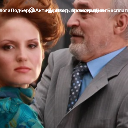
логи
Подборки
Активировать промокод
Вход | Регистрация
Блог
Бесплат