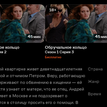
18+
45 мин
45 ми
ое кольцо
Обручальное кольцо
ия 2
Сезон 1 Серия 3
Бесплатно
й квартирке живет девятнадцатилетняя 
Страна
ой и отчимом Петром. Веру, работающую 
Жанр
ерживают по обвинению в хищении — ей 
я узнает от матери, что ее отец, Андрей 
Время
вет в Москве и не подозревает о 
я в столицу просить его о помощи. В 