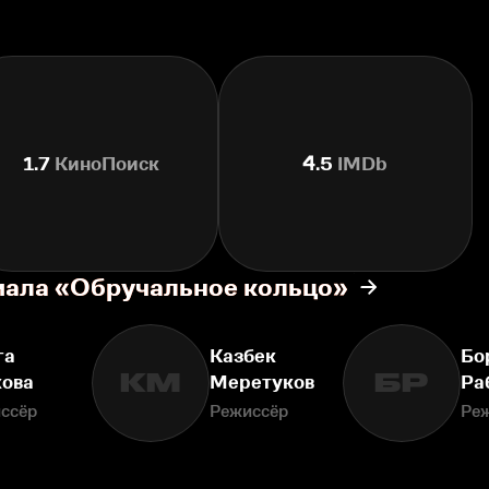
1.7
КиноПоиск
4.5
IMDb
иала «Обручальное кольцо»
га
Казбек
Бо
КМ
БР
кова
Меретуков
Ра
ссёр
Режиссёр
Ре