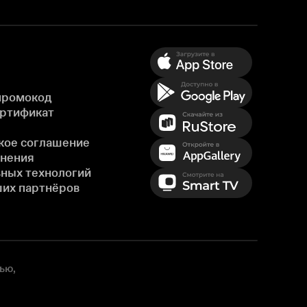
промокод
ертификат
кое соглашение
енения
ных технологий
ших партнёров
ью,