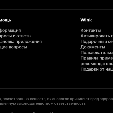
мощь
Wink
формация
Контакты
просы и ответы
Активировать 
тановка приложения
Подарочный с
щие вопросы
Документы
Пользовательс
Правила прим
рекомендатель
Подарки от на
, психотропных веществ, их аналогов причиняет вред здоров
овленную законодательством ответственность.