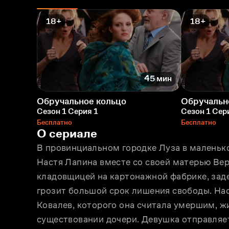
18+
18+
45 мин
Обручальное кольцо
Обручальн
Сезон 1 Серия 1
Сезон 1 Сер
Бесплатно
Бесплатно
О сериале
В провинциальном городке Луза в маленько
Настя Лапина вместе со своей матерью Вер
кладовщицей на картонажной фабрике, зад
грозит большой срок лишения свободы. Наст
Ковалев, которого она считала умершим, жи
существовании дочери. Девушка отправляетс