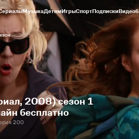
Сериалы
Музыка
Детям
Игры
Спорт
Подписки
Видеоб
сезон
200-я серия
риал, 2008) сезон 1
айн бесплатно
Серия 200