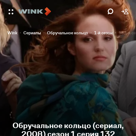
Wink
Сериалы
Обручальное кольцо
1-й сезон
132-я с
Обручальное кольцо (сериал,
2008) сезон 1 серия 132