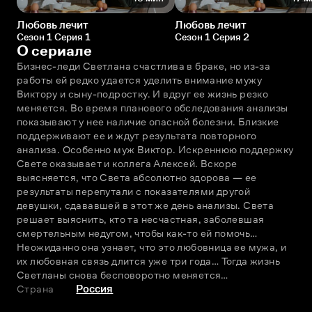
Любовь лечит
Любовь лечит
Сезон 1 Серия 1
Сезон 1 Серия 2
О сериале
Бизнес-леди Светлана счастлива в браке, но из-за 
работы ей редко удается уделить внимание мужу 
Виктору и сыну-подростку. И вдруг ее жизнь резко 
меняется. Во время планового обследования анализы 
показывают у нее наличие опасной болезни. Близкие 
поддерживают ее и ждут результата повторного 
анализа. Особенно муж Виктор. Искреннюю поддержку 
Свете оказывает и коллега Алексей. Вскоре 
выясняется, что Света абсолютно здорова — ее 
результаты перепутали с показателями другой 
девушки, сдававшей в этот же день анализы. Света 
решает выяснить, кто та несчастная, заболевшая 
смертельным недугом, чтобы как-то ей помочь… 
Неожиданно она узнает, что это любовница ее мужа, и 
их любовная связь длится уже три года… Тогда жизнь 
Светланы снова бесповоротно меняется…
Страна
Россия