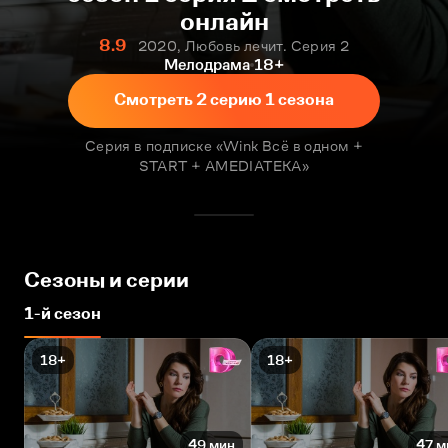
онлайн
8.9
2020, Любовь лечит. Серия 2
Мелодрама
18+
Смотреть 2 серию 1 сезона
Серия в подписке «Wink Всё в одном +
START + AMEDIATEKA»
Сезоны и серии
1-й сезон
18+
18+
49 мин
47 м