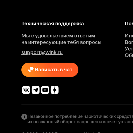
Техническая поддержка
По
Мы с удовольствием ответим
Ин
на интересующие
тебя вопросы
Во
Ус
support@wink.ru
Об
Написать в чат
Незаконное потребление наркотических средств
их незаконный оборот запрещен и влечет устан