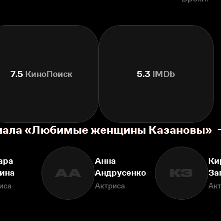
7.5
КиноПоиск
5.3
IMDb
ериала «Любимые женщины Казановы»
ара
Анна
Ки
АА
КЗ
ина
Андрусенко
За
иса
Актриса
Ак