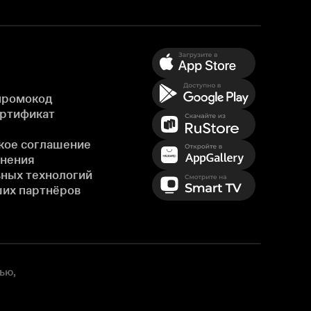
промокод
ертификат
кое соглашение
енения
ных технологий
ших партнёров
ью,