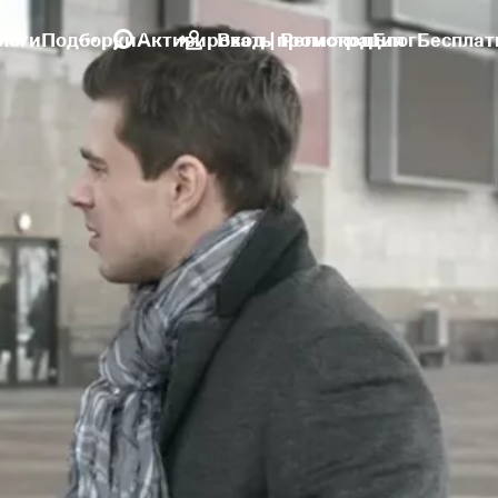
логи
Подборки
Активировать промокод
Вход | Регистрация
Блог
Бесплат