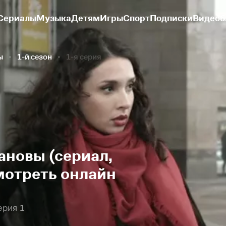
Сериалы
Музыка
Детям
Игры
Спорт
Подписки
Видеоб
ы
1-й сезон
1-я серия
новы (сериал,
смотреть онлайн
рия 1