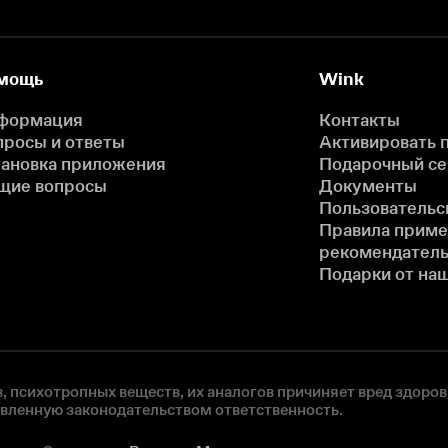
мощь
Wink
формация
Контакты
просы и ответы
Активировать 
тановка приложения
Подарочный с
щие вопросы
Документы
Пользовательс
Правила прим
рекомендатель
Подарки от на
, психотропных веществ, их аналогов причиняет вред здоров
овленную законодательством ответственность.