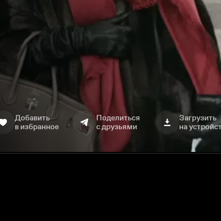
Добавить
Поделиться
Загрузить
в избранное
с друзьями
на устройс