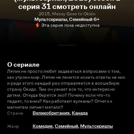
серия 31 смотреть онлайн
2015, Messy Goes to Okido
Мультсериалы, Семейный
6+
Эта серия пока недоступна
О сериале
Ляпик не просто любит задаваться вопросами о том, 
как утроен мир. Ляпик не ленится искать ответы на них 
и ради этого каждый раз отправляется в волшебную 
страну Окидо. Там он узнает все то, что интересно 
детям. Откуда берется эхо? Почему если что-то 
падает, то вниз? Как работают вулканы? Отчего к 
магнитам липнет металл?
Страна
Великобритания
,
Канада
Жанр
Комедия
,
Семейный
,
Мультсериалы