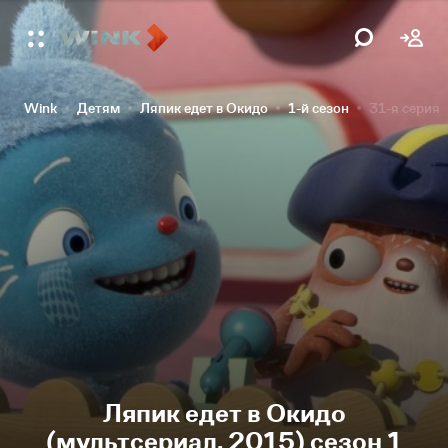
Wink
Детям
Ляпик едет в Окидо
1-й сезон
31-я серия
Ляпик едет в Окидо
(мультсериал, 2015) сезон 1