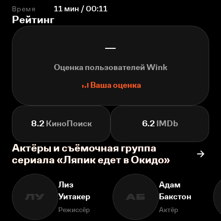
Время
11 мин / 00:11
Рейтинг
—
Оценка пользователей Wink
Ваша оценка
8.2
КиноПоиск
6.2
IMDb
Актёры и съёмочная группа
сериала «Ляпик едет в Окидо»
Лиз
Адам
Уитакер
Бакстон
ЛУ
АБ
Режиссёр
Актёр