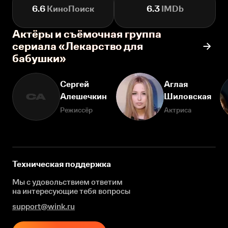
6.6
КиноПоиск
6.3
IMDb
Актёры и съёмочная группа
сериала «Лекарство для
бабушки»
Сергей
Аглая
Алешечкин
Шиловская
СА
Режиссёр
Актриса
Техническая поддержка
Мы с удовольствием ответим
на интересующие
тебя вопросы
support@wink.ru